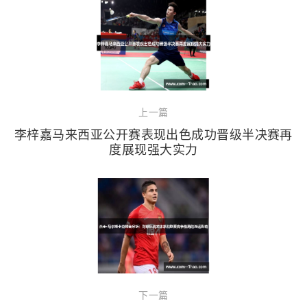
上一篇
李梓嘉马来西亚公开赛表现出色成功晋级半决赛再
度展现强大实力
下一篇