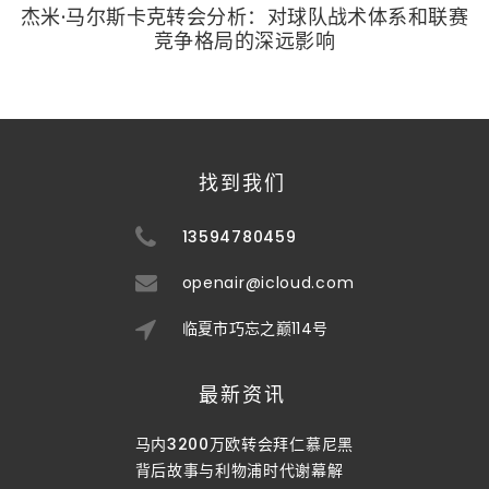
杰米·马尔斯卡克转会分析：对球队战术体系和联赛
竞争格局的深远影响
找到我们
13594780459
openair@icloud.com
临夏市巧忘之巅114号
最新资讯
马内3200万欧转会拜仁慕尼黑
背后故事与利物浦时代谢幕解