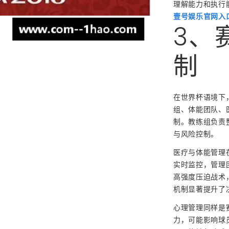
理解能力和执行
壹号娱乐官网入
3、
制
在世界杯语境下
组、体能团队、
制。教练组负责
与风险控制。
医疗与体能管理
实时监控，管理
高强度压迫战术
机制显著提升了
心理管理同样是
力，可能影响球