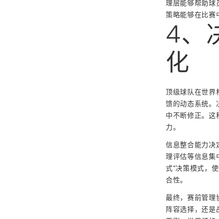
理层能够帮助球
策略能够在比赛
4、
化
顶级球队在世界
馈的动态系统。
中不断修正。这
力。
信息整合能力决
理评估等信息集
式”决策模式，
合性。
最终，赛前管理
阵容选择，还是