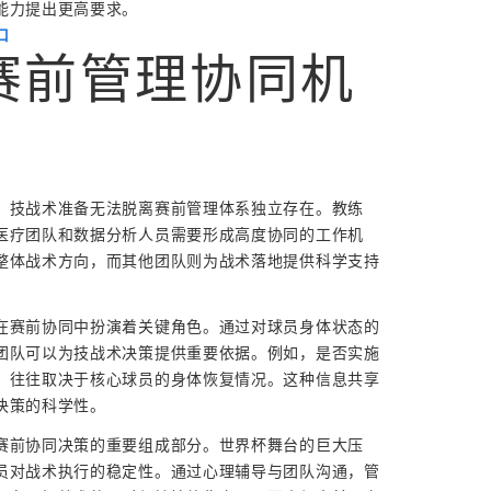
能力提出更高要求。
口
赛前管理协同机
，技战术准备无法脱离赛前管理体系独立存在。教练
医疗团队和数据分析人员需要形成高度协同的工作机
整体战术方向，而其他团队则为战术落地提供科学支持
在赛前协同中扮演着关键角色。通过对球员身体状态的
团队可以为技战术决策提供重要依据。例如，是否实施
，往往取决于核心球员的身体恢复情况。这种信息共享
决策的科学性。
赛前协同决策的重要组成部分。世界杯舞台的巨大压
员对战术执行的稳定性。通过心理辅导与团队沟通，管