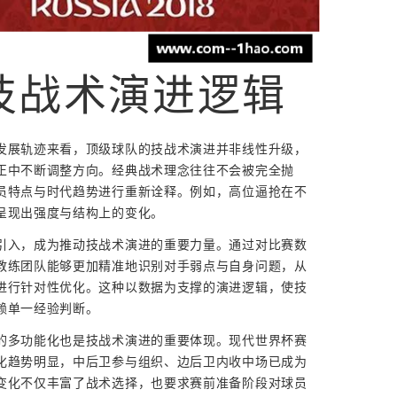
技战术演进逻辑
发展轨迹来看，顶级球队的技战术演进并非线性升级，
正中不断调整方向。经典战术理念往往不会被完全抛
员特点与时代趋势进行重新诠释。例如，高位逼抢在不
呈现出强度与结构上的变化。
引入，成为推动技战术演进的重要力量。通过对比赛数
教练团队能够更加精准地识别对手弱点与自身问题，从
进行针对性优化。这种以数据为支撑的演进逻辑，使技
赖单一经验判断。
的多功能化也是技战术演进的重要体现。现代世界杯赛
化趋势明显，中后卫参与组织、边后卫内收中场已成为
变化不仅丰富了战术选择，也要求赛前准备阶段对球员