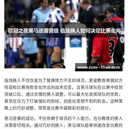
临场换人不仅仅是为了替换体力不支的球员，更是教练根据对方
阵容和比赛局势变化作出的战术应变。当黑马球队在比赛中找到
突破口后，通过合理的换人调整，可以最大化发挥球队的优势，
甚至在压力下打破强队的防线，创造出意想不到的机会。这种策
略上的巧妙调整，常常是比赛中最精彩的部分。
黑马逆袭的成功，不仅依赖于球员的个人能力，也与教练的换人
决策密切相关。通过巧妙的换人，黑马球队能够快速改变比赛的