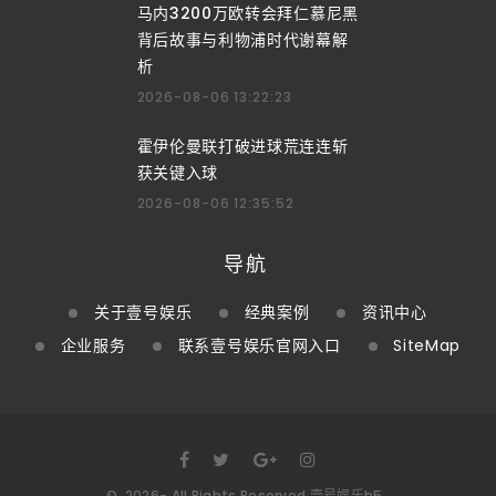
马内3200万欧转会拜仁慕尼黑
背后故事与利物浦时代谢幕解
析
2026-08-06 13:22:23
霍伊伦曼联打破进球荒连连斩
获关键入球
2026-08-06 12:35:52
导航
关于壹号娱乐
经典案例
资讯中心
企业服务
联系壹号娱乐官网入口
SiteMap
©
2026
- All Rights Reserved
壹号娱乐h5
.