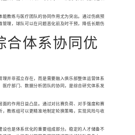
体能教练与医疗团队的协同作用尤为突出。通过伤病预
值管理，球队可以在问题恶化前及时干预，降低长期伤
综合体系协同优
管理并非孤立存在，而是需要融入俱乐部整体运营体系
、医疗部门、数据分析团队的协同，是综合研究体系发
层面的作用日益凸显。通过对比赛负荷、对手强度和赛
析，教练组可以更精准地制定轮换策略，实现风险与收
建设也是体系优化的重要组成部分。稳定的人才储备不