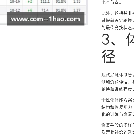
比赛节奏。
此外，轮换并非
过提前设定轮换
的最佳竞技状态
3、
径
现代足球体能管
测和负荷评估，
轮换和训练强度
个性化体能方案
结构和恢复能力
化的训练与恢复
恢复手段的多样
及营养补给的系