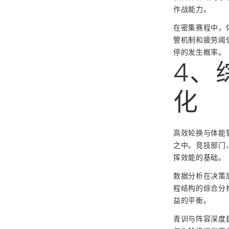
作战能力。
在密集赛程中，
警机制和疲劳阈
停的发生概率。
4、
化
高效轮换与体能
之中。竞技部门
挥效能的基础。
数据分析在决策
程结构的综合分
益的平衡。
青训与阵容深度