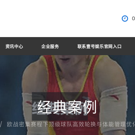
0
资讯中心
企业服务
联系壹号娱乐官网入口
经典案例
欧战密集赛程下顶级球队高效轮换与体能管理优