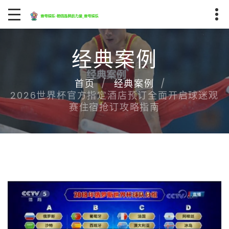
经典案例
首页
经典案例
2026世界杯官方指定酒店预订全面开启球迷观
赛住宿抢订攻略指南