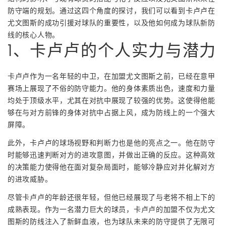
防守端的规划。通过这四个角度的探讨，我们可以看到卡卢卢在
尤文图斯的成功引援对球队的重要性，以及他如何成为球队新防
线的核心人物。
1、卡卢卢的个人实力与潜力
卡卢卢作为一名年轻的中卫，在加盟尤文图斯之前，已经在意甲
赛场上展现了不俗的防守能力。他的身体素质出色，速度和力量
均处于顶级水平，尤其在对抗中展现了较强的优势。这使得他能
够在与对方前锋的身体对抗中占据上风，成为防线上的一个强大
屏障。
此外，卡卢卢的球场视野和判断力也是他的亮点之一。他在防守
时能够迅速判断对方的进攻意图，并做出正确的反应。这种高效
的决策能力使得他在面对复杂局面时，能够冷静应对并化解对方
的进攻威胁。
尽管卡卢卢的年龄还很年轻，但他已经展现了与老将不相上下的
成熟表现。作为一名潜力巨大的球员，卡卢卢的加盟不仅为尤文
图斯的防线注入了新鲜血液，也为球队未来的防守提供了无限可