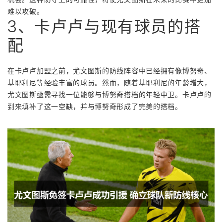
难以攻破。
3、卡卢卢与现有球员的搭
配
在卡卢卢加盟之前，尤文图斯的防线阵容中已经拥有像博努奇、
基耶利尼等经验丰富的球员。然而，随着基耶利尼的年龄增大，
尤文图斯亟需寻找一位能够与博努奇搭档的年轻中卫。卡卢卢的
到来填补了这一空缺，并与博努奇形成了完美的搭档。