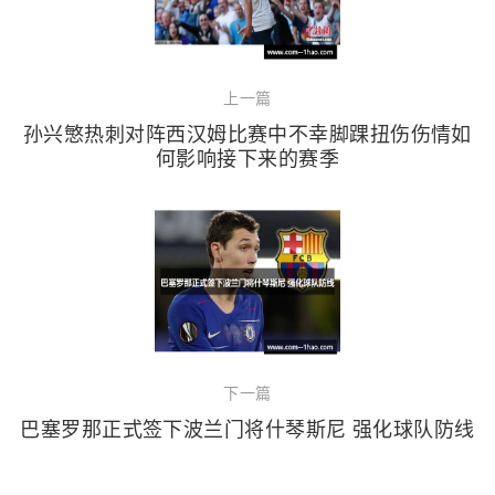
上一篇
孙兴慜热刺对阵西汉姆比赛中不幸脚踝扭伤伤情如
何影响接下来的赛季
下一篇
巴塞罗那正式签下波兰门将什琴斯尼 强化球队防线