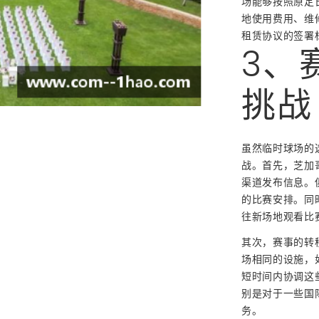
场能够按照原定
地使用费用、维
租赁协议的签署
3、
挑战
虽然临时球场的
战。首先，芝加
渠道发布信息。
的比赛安排。同
往新场地观看比
其次，赛事的转
场相同的设施，
短时间内协调这
别是对于一些国
务。