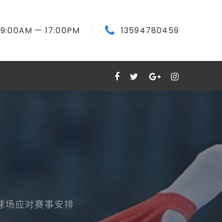
9:00
AM
— 17:00
PM
13594780459
球场应对赛事安排