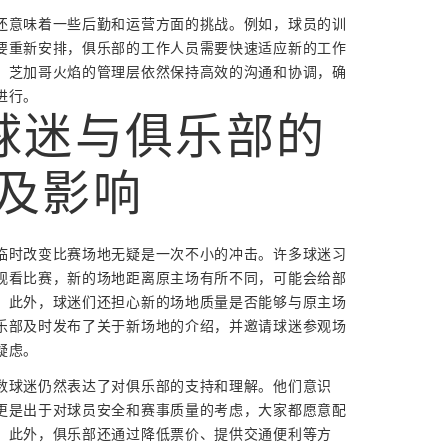
还意味着一些后勤和运营方面的挑战。例如，球员的训
要重新安排，俱乐部的工作人员需要快速适应新的工作
，芝加哥火焰的管理层依然保持高效的沟通和协调，确
进行。
球迷与俱乐部的
及影响
临时改变比赛场地无疑是一次不小的冲击。许多球迷习
观看比赛，新的场地距离原主场有所不同，可能会给部
。此外，球迷们还担心新的场地质量是否能够与原主场
乐部及时发布了关于新场地的介绍，并邀请球迷参观场
疑虑。
数球迷仍然表达了对俱乐部的支持和理解。他们意识
更是出于对球员安全和赛事质量的考虑，大家都愿意配
。此外，俱乐部还通过降低票价、提供交通便利等方