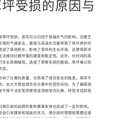
草坪受损的原因与
场草坪受损，首先可以归因于极端天气的影响。近期芝
异常的气候变化，暴雨与高温的交替导致了草坪养护的
造成了草地积水，影响了草坪的生长环境，还使得草坪
无法维持比赛所需的硬度和稳定性。此外，长时间的高
的生长周期缩短，造成了草根系统的脆弱，草坪难以恢
状态。
影响了比赛的质量，也带来了球员安全的隐患。草坪不
软，会大大增加球员在比赛中的受伤风险。为了确保球
部不得不决定暂停使用该场地举办比赛，转而寻找其他
。
对俱乐部的品牌形象和赛事安排也造成了一定的影响。
往会引发媒体和球迷的关注，俱乐部的管理层需要迅速