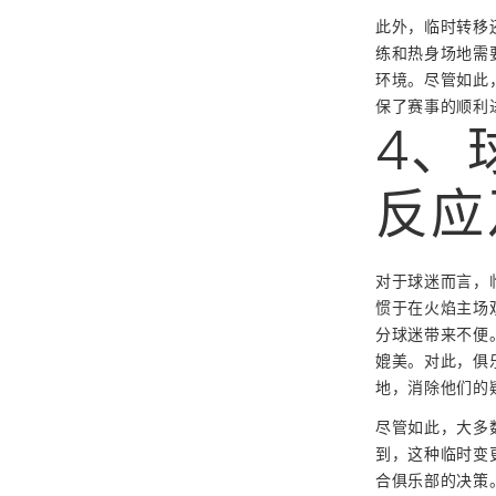
此外，临时转移
练和热身场地需
环境。尽管如此
保了赛事的顺利
4、
反应
对于球迷而言，
惯于在火焰主场
分球迷带来不便
媲美。对此，俱
地，消除他们的
尽管如此，大多
到，这种临时变
合俱乐部的决策