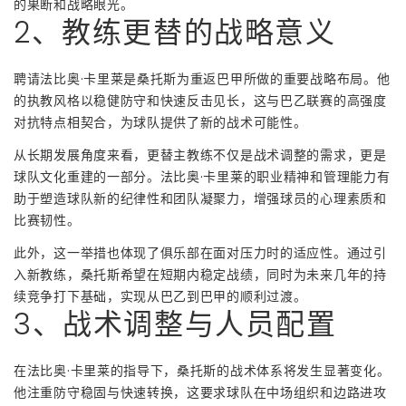
的果断和战略眼光。
2、教练更替的战略意义
聘请法比奥·卡里莱是桑托斯为重返巴甲所做的重要战略布局。他
的执教风格以稳健防守和快速反击见长，这与巴乙联赛的高强度
对抗特点相契合，为球队提供了新的战术可能性。
从长期发展角度来看，更替主教练不仅是战术调整的需求，更是
球队文化重建的一部分。法比奥·卡里莱的职业精神和管理能力有
助于塑造球队新的纪律性和团队凝聚力，增强球员的心理素质和
比赛韧性。
此外，这一举措也体现了俱乐部在面对压力时的适应性。通过引
入新教练，桑托斯希望在短期内稳定战绩，同时为未来几年的持
续竞争打下基础，实现从巴乙到巴甲的顺利过渡。
3、战术调整与人员配置
在法比奥·卡里莱的指导下，桑托斯的战术体系将发生显著变化。
他注重防守稳固与快速转换，这要求球队在中场组织和边路进攻