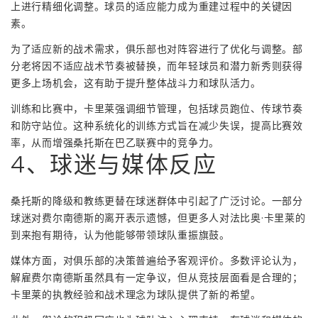
上进行精细化调整。球员的适应能力成为重建过程中的关键因
素。
为了适应新的战术需求，俱乐部也对阵容进行了优化与调整。部
分老将因不适应战术节奏被替换，而年轻球员和潜力新秀则获得
更多上场机会，这有助于提升整体战斗力和球队活力。
训练和比赛中，卡里莱强调细节管理，包括球员跑位、传球节奏
和防守站位。这种系统化的训练方式旨在减少失误，提高比赛效
率，从而增强桑托斯在巴乙联赛中的竞争力。
4、球迷与媒体反应
桑托斯的降级和教练更替在球迷群体中引起了广泛讨论。一部分
球迷对费尔南德斯的离开表示遗憾，但更多人对法比奥·卡里莱的
到来抱有期待，认为他能够带领球队重振旗鼓。
媒体方面，对俱乐部的决策普遍给予客观评价。多数评论认为，
解雇费尔南德斯虽然具有一定争议，但从竞技层面看是合理的；
卡里莱的执教经验和战术理念为球队提供了新的希望。