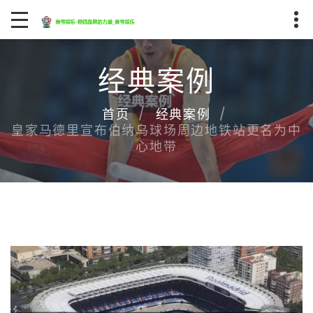
经典案例
首页
经典案例
皇家马德里宣布伯纳乌球场周边地铁站更名为中
心地带