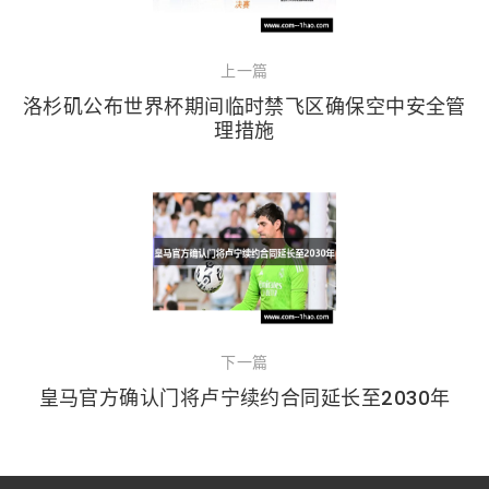
上一篇
洛杉矶公布世界杯期间临时禁飞区确保空中安全管
理措施
下一篇
皇马官方确认门将卢宁续约合同延长至2030年