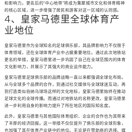
和影响力。更名后的“中心地带”将成为集聚城市文化和体育精神
的核心区域，进一步增强了居民和游客对这一区域的认同感。
4、皇家马德里全球体育产
业地位
皇家马德里作为全球知名的足球俱乐部，其品牌影响力不仅限于
体育领域，还在全球体育产业中占据重要地位。通过此次地铁站
更名的举措，皇家马德里进一步巩固了自己在全球范围内的体育
文化影响力，并展示了其强大的商业运作能力。
皇家马德里足球俱乐部的品牌战略一直以来都强调全球化布局。
从与全球多个品牌的合作，到通过社交媒体与全球球迷互动，再
到打造类似伯纳乌球场这样的文化地标，皇家马德里始终在推动
足球文化的全球传播。而通过对地铁站的名称更改，皇家马德里
进一步利用自身的影响力提升了所在地区的国际知名度。
此外，皇家马德里与其他国际体育组织、企业的合作也为其带来
了丰厚的经济回报。这一举措不仅仅提升了俱乐部的全球形象，
也加强了其在体育产业链中的地位。无论是在赞助商的选择、媒