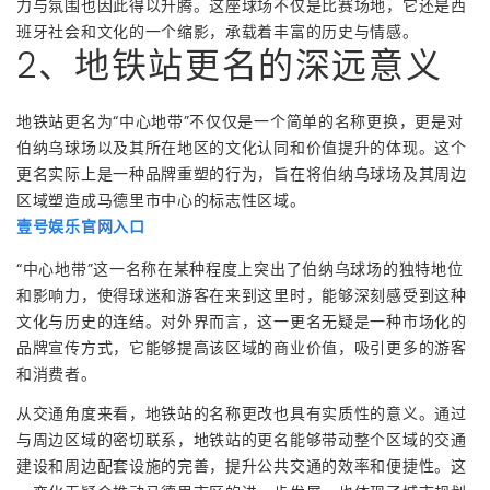
力与氛围也因此得以升腾。这座球场不仅是比赛场地，它还是西
班牙社会和文化的一个缩影，承载着丰富的历史与情感。
2、地铁站更名的深远意义
地铁站更名为“中心地带”不仅仅是一个简单的名称更换，更是对
伯纳乌球场以及其所在地区的文化认同和价值提升的体现。这个
更名实际上是一种品牌重塑的行为，旨在将伯纳乌球场及其周边
区域塑造成马德里市中心的标志性区域。
壹号娱乐官网入口
“中心地带”这一名称在某种程度上突出了伯纳乌球场的独特地位
和影响力，使得球迷和游客在来到这里时，能够深刻感受到这种
文化与历史的连结。对外界而言，这一更名无疑是一种市场化的
品牌宣传方式，它能够提高该区域的商业价值，吸引更多的游客
和消费者。
从交通角度来看，地铁站的名称更改也具有实质性的意义。通过
与周边区域的密切联系，地铁站的更名能够带动整个区域的交通
建设和周边配套设施的完善，提升公共交通的效率和便捷性。这