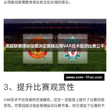
从而推动联赛整体商业和文化价值的增长。
3、提升比赛观赏性
VAR技术不仅改善判罚准确性，还在一定程度上提升了比赛的观
赏性。尽管回放过程会稍微延迟比赛节奏，但它增加了比赛的不