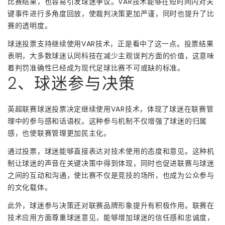
比赛结果，也容易引发球迷争议。VAR技术能够在短时间内对关
键事件进行多角度回放，使裁判决策更加严谨，同时也提升了比
赛的透明度。
球迷投票支持继续使用VAR技术，正是看中了这一点。投票结果
表明，大多数球迷认同科技在减少主观误判方面的价值，这意味
着判罚准确性已经成为现代足球比赛不可或缺的标准。
2、球迷参与决策
英超联赛球迷投票决定继续使用VAR技术，体现了球迷在联赛管
理中的参与感和话语权。这种参与机制不仅增强了球迷的归属
感，也使联赛管理更加民主化。
通过投票，球迷能够直接表达对技术使用的态度和意见。这种机
制让球迷的声音在关键决策中得到体现，同时也促进联赛与球迷
之间的互动和沟通，使比赛不仅是竞技的场所，也成为公众参与
的文化载体。
此外，球迷参与决策还对联赛品牌形象提升有积极作用。联赛在
技术应用方面尊重球迷意见，能够增加球迷的信任感和忠诚度，