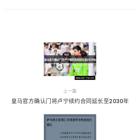
上一篇
皇马官方确认门将卢宁续约合同延长至2030年