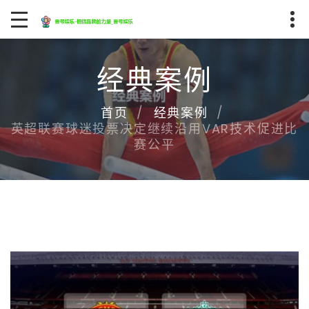
经典案例
首页
经典案例
英超联赛球迷投票决定继续沿用VAR技术促进比
赛公平