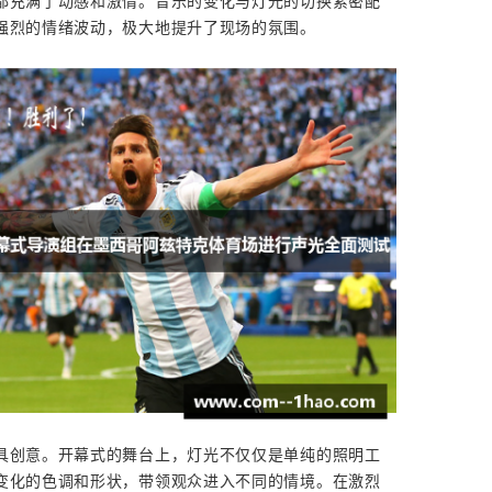
都充满了动感和激情。音乐的变化与灯光的切换紧密配
强烈的情绪波动，极大地提升了现场的氛围。
具创意。开幕式的舞台上，灯光不仅仅是单纯的照明工
变化的色调和形状，带领观众进入不同的情境。在激烈