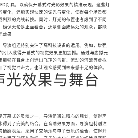
LED灯具，以确保开幕式时光影效果的精准表现。这些灯
的变化，还能实现快速的调光与变化，使得每个场景都
成剧烈的光线转换。同时，灯光的布置也考虑到了不同
，确保无论是正面看台，还是侧面或远处的观众，都能
光效果。
，导演组还特别关注了高科技设备的运用。例如，增强
术的引入使得开幕式的视觉效果更加震撼。通过与虚拟元
组能够在舞台上创造出飞翔的鸟群、流动的河流等虚拟
加了视觉冲击力，也让观众感受到未来感十足的体验。
声光效果与舞台
是开幕式的灵魂之一，导演组通过精心的规划，使得声
术得到了完美的结合。在音响效果方面，导演组特别注
与情感表达，采用了交响乐与电子音乐的融合，使得开