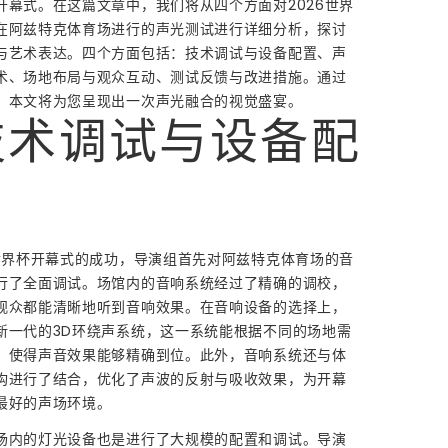
开幕式。在这篇文章中，我们将从四个方面对2026世界
在阿兹特克体育场进行的声光测试进行详细分析，探讨
与艺术表达。四个方面包括：技术调试与设备配置、声
术、场地布局与观众互动、测试反馈与改进措施。通过
，本文将为您呈现出一次声光融合的视觉盛宴。
技术调试与设备配
6世界杯开幕式的成功，导演组首先对阿兹特克体育场的音
行了全面调试。场馆内的音响系统经过了精确的调校，
观众都能清晰地听到音响效果。在音响设备的选择上，
新一代的3D环绕声系统，这一系统能根据不同的场地需
，使得声音效果能够精确到位。此外，音响系统还与体
构进行了结合，优化了声波的反射与吸收效果，为开幕
最好的声场环境。
场内的灯光设备也是进行了大规模的配置和调试。导演