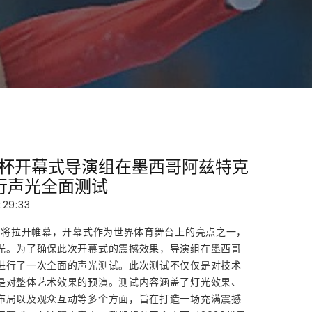
世界杯开幕式导演组在墨西哥阿兹特克
行声光全面测试
:29:33
杯即将拉开帷幕，开幕式作为世界体育舞台上的亮点之一，
光。为了确保此次开幕式的震撼效果，导演组在墨西哥
进行了一次全面的声光测试。此次测试不仅仅是对技术
是对整体艺术效果的预演。测试内容涵盖了灯光效果、
布局以及观众互动等多个方面，旨在打造一场充满震撼