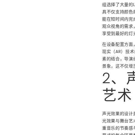
组选择了大量的
具不仅支持颜色
能在短时间内完
观众视角的需求
享受到最好的灯
在设备配置方面
现实（AR）技
素的结合，导演
景象，这不仅增
2、
艺术
声光效果的设计
光效果与舞台艺
重音乐的节奏感