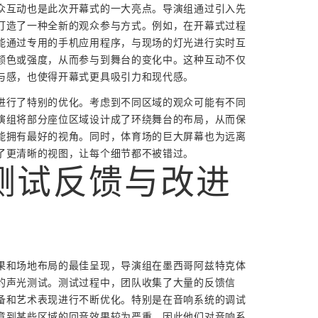
众互动也是此次开幕式的一大亮点。导演组通过引入先
打造了一种全新的观众参与方式。例如，在开幕式过程
能通过专用的手机应用程序，与现场的灯光进行实时互
颜色或强度，从而参与到舞台的变化中。这种互动不仅
与感，也使得开幕式更具吸引力和现代感。
进行了特别的优化。考虑到不同区域的观众可能有不同
演组将部分座位区域设计成了环绕舞台的布局，从而保
能拥有最好的视角。同时，体育场的巨大屏幕也为远离
了更清晰的视图，让每个细节都不被错过。
测试反馈与改进
果和场地布局的最佳呈现，导演组在墨西哥阿兹特克体
的声光测试。测试过程中，团队收集了大量的反馈信
备和艺术表现进行不断优化。特别是在音响系统的调试
意到某些区域的回音效果较为严重，因此他们对音响系