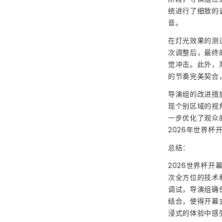
统进行了细致的
音。
在灯光效果的测
次调整后，最终
觉冲击。此外，
的节奏完美契合
导演组的改进措
现个别区域的视
一步优化了观众
2026年世界杯
总结：
2026世界杯
次全方位的技术
调试，导演组确
结合，使得开幕
浸式的体验中感