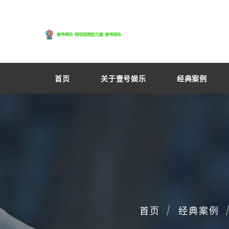
首页
关于壹号娱乐
经典案例
首页
经典案例