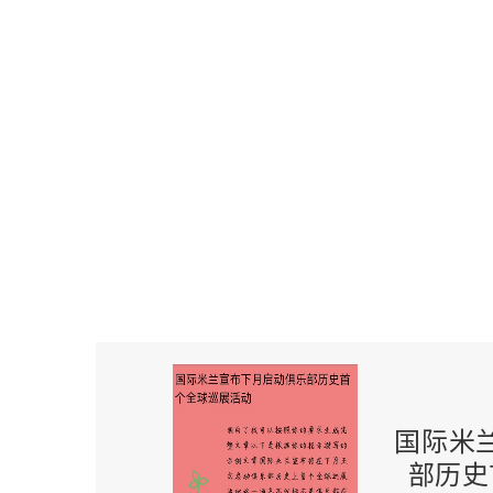
国际米
部历史