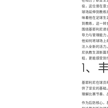
在经历了职业生
役，这位曾在意
球场延伸到教练
味着他在足球生
到教练，这一转
围绕基耶利尼退
导力与管理能力
他如何将球场上
注入全新的活力
尼执教生涯新篇
程，更能感受到
1、
基耶利尼在球员
供了坚实的基础
理解比赛节奏、
作为后防核心，