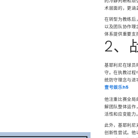
的冷静判断和顽
术层面的，更涵
在转型为教练后
以及团队协作理
体系提供重要支
2、
基耶利尼在球员
守。在执教过程
统防守理念与进
壹号娱乐h5
他注重比赛全局
解团队整体运作
活性和应变能力
此外，基耶利尼
创新性尝试。他