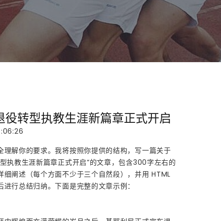
退役转型执教生涯新篇章正式开启
:06:26
全理解你的要求。我将按照你提供的结构，写一篇关于
转型执教生涯新篇章正式开启”的文章，包含300字左右的
详细阐述（每个方面不少于三个自然段），并用 HTML
后进行总结归纳。下面是完整的文章示例：