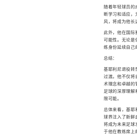
随着年轻球员的
断学习和适应，
风，将成为他长
此外，他在国际
可能性。无论是
练身份延续自己
总结：
基耶利尼退役转
过渡。他不仅将
术理念和卓越的
足球的深厚理解
限可能。
总体来看，基耶
球界注入了新鲜
将成为未来足球
于他在教练席上