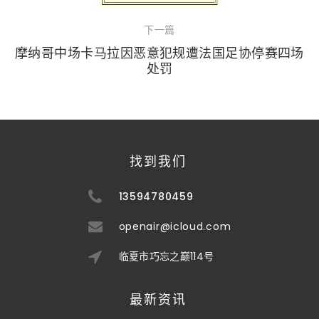
下一篇
摩纳哥中场卡马拉因恶意犯规遭法国足协停赛四场
处罚
找到我们
13594780459
openair@icloud.com
临夏市巧忘之巅114号
最新资讯