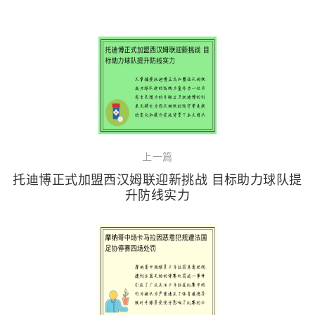
上一篇
托迪博正式加盟西汉姆联迎新挑战 目标助力球队提
升防线实力