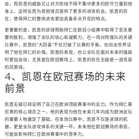
会，而凯恩的威胁又让对方防线不得不集中更多的防守力量到他
身上，这样反而为其他球员提供了更多的进攻机会。凯恩的存
在，使得拜仁的整体进攻更加具备多点开花的特点。
更重要的是，凯恩的进球帮助拜仁在欧冠小组赛中取得了至关重
要的胜利，增强了全队的信心和凝聚力。在一场对阵强队的关键
比赛中，凯恩的“大四喜”不仅打破了比赛的平衡，也向全世界证
明了他在拜仁的价值。凯恩的表现，也让全队在面对未来的强敌
时更加自信，尤其是在欧冠赛场上，凯恩的存在无疑是一道亮丽
的风景线。
4、凯恩在欧冠赛场的未来
前景
凯恩无疑已经证明了自己在欧洲顶级赛事中的实力。作为拜仁慕
尼黑的核心球员之一，他的表现为他在未来几年内成为欧洲足坛
的重要人物奠定了基础。在本场比赛中，凯恩不仅是进球的机
器，更是全队进攻体系的关键一环。未来他在欧冠赛场的表现，
可能会影响拜仁在欧洲赛事中的竞争力。