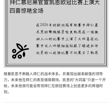
随着凯恩不断融入拜仁的战术体系，并展现出越来越强的领导
力，未来他在拜仁的表现值得期待。凯恩的“大四喜”只是一个开
始，未来他很可能会带领拜仁在欧冠赛场上创造更多的辉煌时
刻。