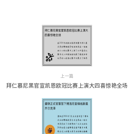
上一篇
拜仁慕尼黑官宣凯恩欧冠比赛上演大四喜惊艳全场