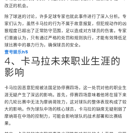
改正的机会。
除了球迷的讨论，许多足球专家也就此事件进行了深入分析。专
家们认为，虽然卡马拉的行为不属于故意报复，但犯规动作的凶
狠程度已超出了正常防守范围，足以造成对方球员的伤害。专家
们普遍认为，只有通过严格的处罚和规则执行，才能有效降低足
球比赛中的暴力行为，确保球员的安全。
壹号娱乐h5
4、卡马拉未来职业生涯的
影响
卡马拉因恶意犯规被法国足协停赛四场，这一处罚对他的职业生
涯无疑产生了深远的影响。首先，停赛四场意味着他将在接下来
的几轮比赛中无法为摩纳哥效力，这对球队的整体表现构成了较
大的影响。作为球队中场的核心球员，卡马拉的缺席无疑削弱了
摩纳哥在中场的控制力，可能会影响球队的战术部署和比赛结
果。