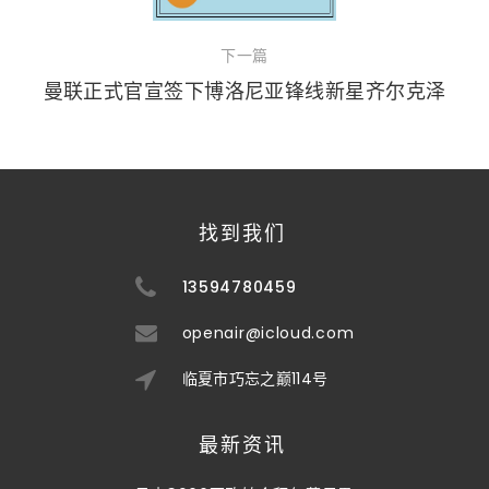
下一篇
曼联正式官宣签下博洛尼亚锋线新星齐尔克泽
找到我们
13594780459
openair@icloud.com
临夏市巧忘之巅114号
最新资讯