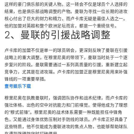
这样的豪门俱乐部的关键人物。这一转会不仅是球员个人选择的
结果，也是俱乐部战略调整的产物。曼联为寻找一位长期的进攻
核心付出了巨大的财力和精力，而卢卡库无疑是最佳人选之一。
他的加盟对英超和整个欧洲足坛而言，都是一个重磅信号。
2、曼联的引援战略调整
卢卡库的加盟不仅是单一的球员转会，更深刻反映了曼联在引援
战略上的重大调整。在穆里尼奥的带领下，曼联当时处于一个逐
步复兴的阶段。曼联需要通过一系列高质量的引援，重新建立起
竞争力，尤其是在进攻端。卢卡库的加盟正是穆里尼奥用来补强
锋线的一项重要举措。
壹号娱乐下载
穆里尼奥在执教曼联时，强调团队协作和战术纪律，而卢卡库的
强壮体格、出色的空中对抗能力和门前嗅觉，使得他成为了理想
的“穆式前锋”。穆里尼奥的战术体系需要一种既能担任中锋角
色，又能通过身体优势压制对手防线的球员。卢卡库正好具备了
这些特质，他不仅能成为曼联进攻的焦点人物，也能够帮助球队
在遇到强硬防守时打破僵局。