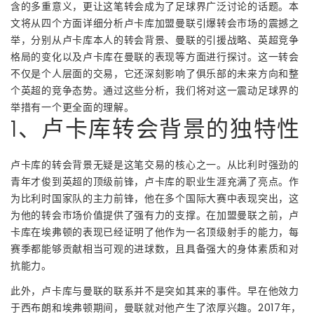
含的多重意义，更让这笔转会成为了足球界广泛讨论的话题。本
文将从四个方面详细分析卢卡库加盟曼联引爆转会市场的震撼之
举，分别从卢卡库本人的转会背景、曼联的引援战略、英超竞争
格局的变化以及卢卡库在曼联的表现等方面进行探讨。这一转会
不仅是个人层面的交易，它还深刻影响了俱乐部的未来方向和整
个英超的竞争态势。通过这些分析，我们将对这一震动足球界的
举措有一个更全面的理解。
1、卢卡库转会背景的独特性
卢卡库的转会背景无疑是这笔交易的核心之一。从比利时强劲的
青年才俊到英超的顶级前锋，卢卡库的职业生涯充满了亮点。作
为比利时国家队的主力前锋，他在多个国际大赛中表现突出，这
为他的转会市场价值提供了强有力的支撑。在加盟曼联之前，卢
卡库在埃弗顿的表现已经证明了他作为一名顶级射手的能力，每
赛季都能够贡献相当可观的进球数，且具备强大的身体素质和对
抗能力。
此外，卢卡库与曼联的联系并不是突如其来的事件。早在他效力
于西布朗和埃弗顿期间，曼联就对他产生了浓厚兴趣。2017年，