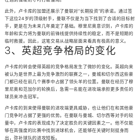
此外，卢卡库的加盟还展示了曼联对“长期投资”的承诺。通过签
下这位24岁的顶级射手，曼联不仅是为当下找到了合适的目标射
手，更是在为未来几年奠定了基础。穆里尼奥意识到，卢卡库的
年龄和实力将为曼联的前锋线提供持续性的稳定，而不是短期的
临时救援。因此，这笔交易从战略层面来看具有极高的意义。
3、英超竞争格局的变化
卢卡库的转会使得英超的竞争格局发生了微妙的变化。英超向来
被认为是世界上最为竞争激烈的联赛之一，曼城和切尔西这些豪
门都已经在前几个赛季中占据了领头羊的位置。曼联在经历了穆
里尼奥和范加尔的轮换后，急需一名能在进攻端承担更多责任的
球员来冲击冠军。
卢卡库的到来使得曼联的进攻端更具威胁，也让他们在和其他豪
门竞争时占据了更强的优势。在曼联与曼城、切尔西等对手的较
量中，卢卡库的表现成为了决定胜负的关键因素之一。他不仅能
够在高强度的比赛中找到进球机会，还能够在关键时刻挺身而
出，弥补球队的进攻短板。