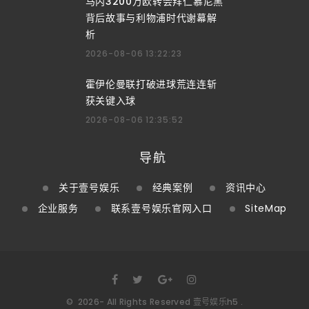
马内3200万欧转会拜仁慕尼黑
背后故事与利物浦时代谢幕解
析
2026-08-06 13:22:23
霍伊伦曼联打破进球荒连连斩
获关键入球
2026-08-06 12:35:52
导航
关于壹号娱乐
经典案例
资讯中心
企业服务
联系壹号娱乐官网入口
SiteMap
©
2026
- All Rights Reserved
壹号娱乐h5
.