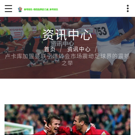
资讯中心
首页
资讯中心
卢卡库加盟曼联引爆转会市场震动足球界的震撼
之举