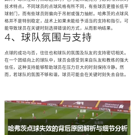
技术特点。不同球员的点球风格有所不同，有些球员更擅长低平
球射门，而有些球员则偏向于吊射或强力抽射。哈弗茨的点球风
格并不是特别稳定，战术上如果未能给予适当的支持和指引，可
能导致球员在关键时刻选择错误的方式，从而影响结果。
4、球队氛围与支持
点球的成功与否，往往也和球队的氛围及队友的支持密切相关。
在一个团结向上的球队中，球员会感受到来自队友和教练的强大
信任，这种支持能够帮助球员在压力巨大的时刻保持冷静。然
而，若球队的氛围不够和谐，球员可能会在关键时刻失去自信。