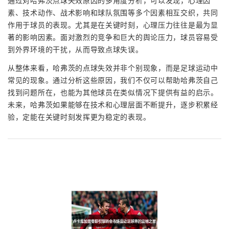
通过对哈弗茨点球失效原因的多角度分析，可以发现，心理因
素、技术动作、战术影响和球队氛围等多个因素相互交织，共同
作用于球员的表现。尤其是在关键时刻，心理压力往往是最为显
著的影响因素。面对激烈的竞争和巨大的舆论压力，球员容易受
到外界环境的干扰，从而导致点球失误。
从整体来看，哈弗茨的点球失效并非个别现象，而是足球运动中
常见的现象。通过分析这些原因，我们不仅可以帮助哈弗茨自己
找到问题所在，也能为其他球员在类似情况下提供有益的启示。
未来，哈弗茨如果能够在技术和心理层面不断提升，逐步积累经
验，定能在关键时刻发挥更为稳定的表现。