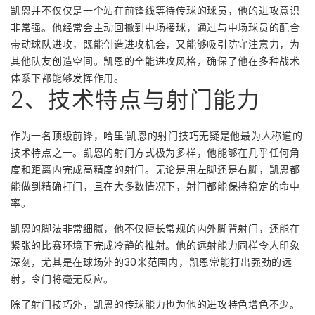
凯恩并不仅仅是一个站在前锋线等待传球的球员，他的进攻意识
非常强。他经常会主动回撤到中场接球，通过与中场球员的配合
带动球队进攻，既能创造进攻机会，又能够吸引防守注意力，为
其他队友创造空间。凯恩的全能进攻风格，确保了他在多种战术
体系下都能够发挥作用。
2、技术特点与射门能力
作为一名顶级前锋，哈里·凯恩的射门技巧无疑是他最为人称道的
技术特点之一。凯恩的射门方式极为多样，他能够在几乎任何角
度和距离内完成高精度的射门。无论是用左脚还是右脚，凯恩都
能做到精确打门，且在大多数情况下，射门都能保持稳定的命中
率。
凯恩的脚法非常细腻，他不仅擅长常规的内外脚背射门，还能在
紧张的比赛环境下完成冷静的推射。他的远射能力同样令人印象
深刻，尤其是在球场外的30米范围内，凯恩常能打出强劲的远
射，令门将毫无反应。
除了射门技巧外，凯恩的传球能力也为他的进攻特色增色不少。