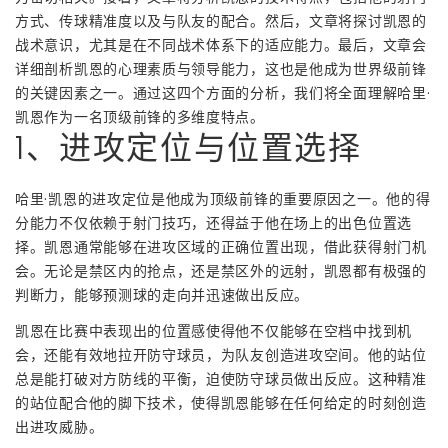
方式、传球精准度以及与队友的配合。然后，文章将探讨凯恩的
战术意识，尤其是在不同战术体系下的适应能力。最后，文章会
详细剖析凯恩的心理素质与领导能力，这也是他成为世界级前锋
的关键因素之一。通过这四个方面的分析，我们将全面理解哈里·
凯恩作为一名顶级前锋的多维度特点。
1、进攻定位与位置选择
哈里·凯恩的进攻定位是他成为顶级前锋的重要原因之一。他的得
分能力不仅依赖于射门技巧，还得益于他在场上的出色位置选
择。凯恩通常能够在进攻区域的正确位置出现，借此获得射门机
会。无论是禁区内的抢点，还是禁区外的远射，凯恩都有极强的
判断力，能够预测球的走向并迅速做出反应。
凯恩在比赛中表现出的位置感使得他不仅能够在空档中找到机
会，还能有效地拉开防守球员，为队友创造进攻空间。他的站位
总是能打破对方防线的平衡，迫使防守球员做出反应。这种精准
的站位配合他的脚下技术，使得凯恩能够在任何给定的时刻创造
出进攻威胁。