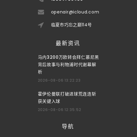
openair@icloud.com
临夏市巧忘之巅114号
最新资讯
马内3200万欧转会拜仁慕尼黑
背后故事与利物浦时代谢幕解
析
2026-08-06 13:22:23
霍伊伦曼联打破进球荒连连斩
获关键入球
2026-08-06 12:35:52
导航