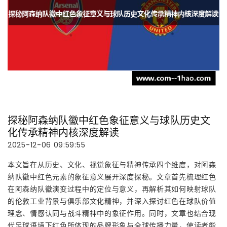
探秘阿森纳队徽中红色象征意义与球队历史文
化传承精神内核深度解读
2025-12-06 09:59:55
本文旨在从历史、文化、视觉象征与精神传承四个维度，对阿森
纳队徽中红色元素的象征意义展开深度探秘。文章首先梳理红色
在阿森纳队徽演变过程中的定位与意义，再解析其如何映射球队
的伦敦工业背景与俱乐部文化精神，并深入探讨红色在球队价值
理念、情感认同与战斗精神中的象征作用。同时，文章也结合现
代足球语境下红色所体现的品牌形象与全球传播力量，使读者能