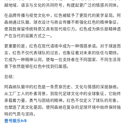
越地域、语言与文化的共同符号，构建起更广泛的情感共同体。
在品牌传播与视觉文化中，红色被赋予了更现代的美学呈现。阿
森纳通过队徽、球衣设计与商业传播不断强化红色的精神象征，
使其既保留传统特质又具有现代吸引力。红色成为俱乐部精神遗
产在当代的延展方式之一。
更重要的是，红色在现代语境中成为一种情感承诺。对于球迷而
言，红色不仅代表球队的过去，也象征着对未来的信任与期待。
它成为一种精神认同，使每一位支持者在不同国家、不同生活背
景下依然能够在红色中找到归属感。
总结：
阿森纳队徽中的红色是一条贯穿历史、文化与情感的深层脉络。
从工厂工人的朴素背景，到现代足球文化中的全球象征，它始终
承载着力量、勇气与团结的精神。红色不仅定义了球队的形象，
也塑造了其文化基因，使阿森纳在复杂的足球环境中始终保持独
特的气质与坚持。
壹号娱乐h5