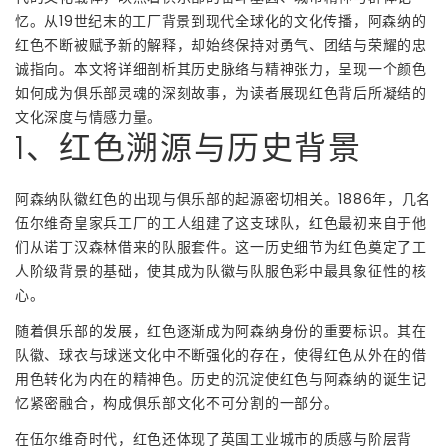
忆。从19世纪末的工厂背景到现代全球化的文化传播，阿森纳的
红色不断被赋予新的解释，却始终保持对勇气、团结与荣耀的忠
诚指向。本文将详细剖析其历史脉络与精神张力，呈现一个颜色
如何成为俱乐部灵魂的深刻故事，为读者展现红色背后所凝结的
文化深度与情感力量。
1、红色溯源与历史背景
阿森纳队徽红色的出现与俱乐部的起源密切相关。1886年，几名
伍尔维奇皇家兵工厂的工人组建了这支球队，红色最初来自于他
们从诺丁汉森林借来的队服套件。这一历史细节为红色奠定了工
人阶级背景的基础，使其成为队徽与队服色彩中最具象征性的核
心。
随着俱乐部的发展，红色逐渐成为阿森纳身份的重要标识。其在
队徽、球衣与球迷文化中不断强化的存在，使得红色从外在的借
用色转化为内在的精神色。历史的沉淀使红色与阿森纳的诞生记
忆紧密融合，构成俱乐部文化不可分割的一部分。
在伍尔维奇时代，红色还体现了英国工业城市的质感与阶层背