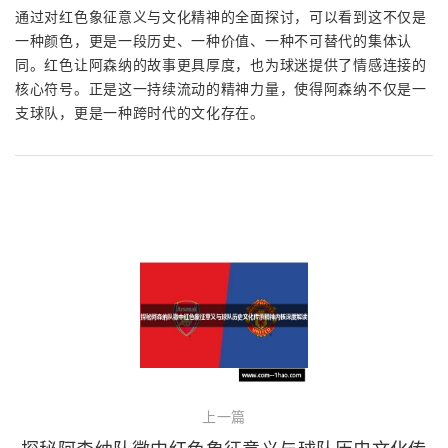
通过对红色象征意义与文化精神的全面探讨，可以看到这不仅是
一种颜色，更是一段历史、一种价值、一种不可替代的集体认
同。红色让阿森纳的故事更具厚度，也为球迷提供了情感连接的
核心符号。正是这一持续流动的精神力量，使得阿森纳不仅是一
支球队，更是一种跨时代的文化存在。
上一篇