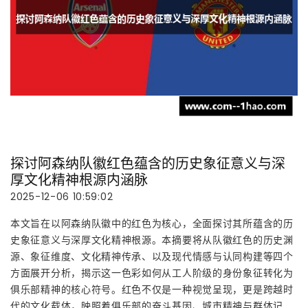
探讨阿森纳队徽红色蕴含的历史象征意义与深
厚文化精神根源内涵脉
2025-12-06 10:59:02
本文旨在以阿森纳队徽中的红色为核心，全面探讨其所蕴含的历
史象征意义与深厚文化精神根源。本摘要将从队徽红色的历史渊
源、象征维度、文化精神传承、以及现代情感与认同构建等四个
方面展开分析，揭示这一色彩如何从工人阶级的身份象征转化为
俱乐部精神的核心符号。红色不仅是一种视觉呈现，更是跨越时
代的文化载体，映照着俱乐部的奋斗基因、城市精神与群体记