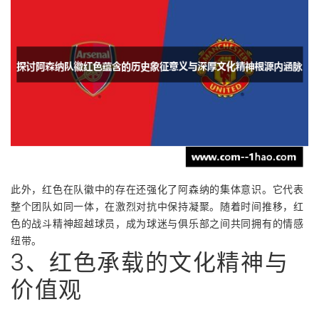
此外，红色在队徽中的存在还强化了阿森纳的集体意识。它代表
整个团队如同一体，在激烈对抗中保持凝聚。随着时间推移，红
色的战斗精神超越球员，成为球迷与俱乐部之间共同拥有的情感
纽带。
3、红色承载的文化精神与
价值观