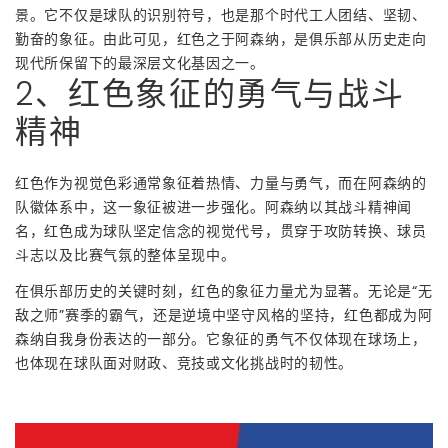
景。它不仅是球队的识别符号，也是那个时代工人团结、坚韧、
勤奋的象征。由此可见，红色之于阿森纳，是俱乐部从历史走向
现代所保留下的最深层文化基因之一。
2、红色象征的勇气与战斗
精神
红色作为视觉色彩通常象征着热情、力量与勇气，而在阿森纳的
队徽体系中，这一象征被进一步强化。阿森纳以其战斗精神闻
名，红色成为球队坚定信念的视觉代号，贯穿于攻防转换、球员
斗志以及比赛气氛的整体呈现中。
在俱乐部历史的关键时刻，红色的象征力量尤为显著。无论是“无
敌之师”赛季的霸气，还是逆境中坚守风格的坚持，红色都成为阿
森纳自我身份表达的一部分。它象征的勇气不仅体现在球场上，
也体现在球队面对财政、竞技或文化挑战时的韧性。