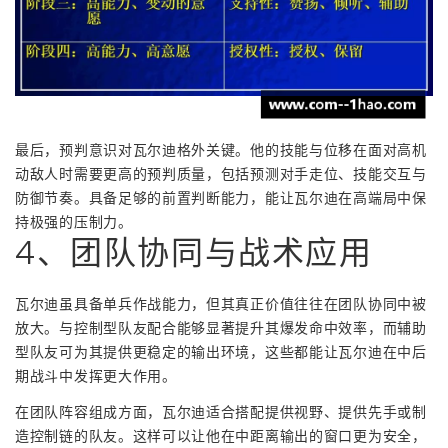
最后，预判意识对瓦尔迪格外关键。他的技能与位移在面对高机
动敌人时需要更高的预判质量，包括预测对手走位、技能交互与
防御节奏。具备足够的前置判断能力，能让瓦尔迪在高端局中保
持极强的压制力。
4、团队协同与战术应用
瓦尔迪虽具备单兵作战能力，但其真正价值往往在团队协同中被
放大。与控制型队友配合能够显著提升其爆发命中效率，而辅助
型队友可为其提供更稳定的输出环境，这些都能让瓦尔迪在中后
期战斗中发挥更大作用。
在团队阵容组成方面，瓦尔迪适合搭配提供视野、提供先手或制
造控制链的队友。这样可以让他在中距离输出的窗口更为安全，