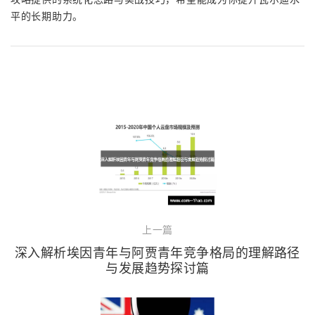
平的长期助力。
上一篇
深入解析埃因青年与阿贾青年竞争格局的理解路径
与发展趋势探讨篇