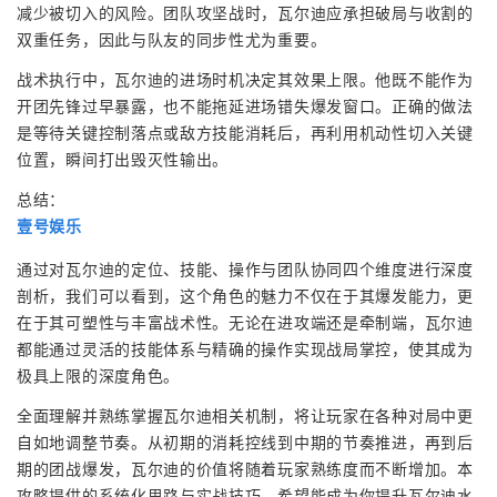
减少被切入的风险。团队攻坚战时，瓦尔迪应承担破局与收割的
双重任务，因此与队友的同步性尤为重要。
战术执行中，瓦尔迪的进场时机决定其效果上限。他既不能作为
开团先锋过早暴露，也不能拖延进场错失爆发窗口。正确的做法
是等待关键控制落点或敌方技能消耗后，再利用机动性切入关键
位置，瞬间打出毁灭性输出。
总结：
壹号娱乐
通过对瓦尔迪的定位、技能、操作与团队协同四个维度进行深度
剖析，我们可以看到，这个角色的魅力不仅在于其爆发能力，更
在于其可塑性与丰富战术性。无论在进攻端还是牵制端，瓦尔迪
都能通过灵活的技能体系与精确的操作实现战局掌控，使其成为
极具上限的深度角色。
全面理解并熟练掌握瓦尔迪相关机制，将让玩家在各种对局中更
自如地调整节奏。从初期的消耗控线到中期的节奏推进，再到后
期的团战爆发，瓦尔迪的价值将随着玩家熟练度而不断增加。本
攻略提供的系统化思路与实战技巧，希望能成为你提升瓦尔迪水