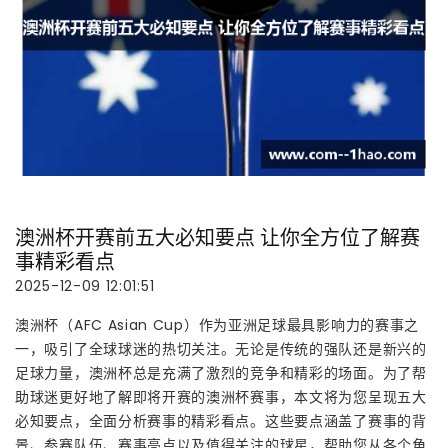
澳洲杯开赛前五大必知要点 让你全方位了解赛
事精彩看点
2025-12-09 12:01:51
澳洲杯（AFC Asian Cup）作为亚洲足球最具影响力的赛事之
一，吸引了全球球迷的热切关注。无论是传统的强队还是新兴的
足球力量，澳洲杯总是充满了激烈的竞争和精彩的场面。为了帮
助球迷更好地了解即将开赛的澳洲杯赛事，本文将为您呈现五大
必知要点，全面分析赛事的精彩看点。这些要点涵盖了赛事的背
景、参赛队伍、赛事亮点以及值得关注的球星，帮助您从各个角