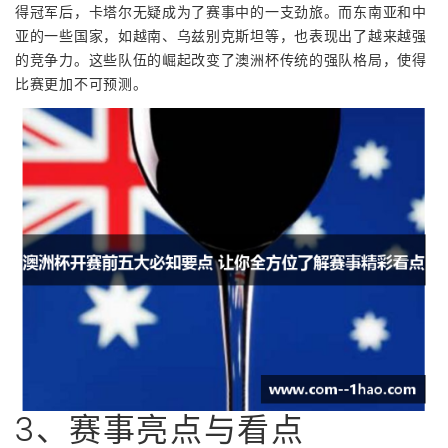
得冠军后，卡塔尔无疑成为了赛事中的一支劲旅。而东南亚和中
亚的一些国家，如越南、乌兹别克斯坦等，也表现出了越来越强
的竞争力。这些队伍的崛起改变了澳洲杯传统的强队格局，使得
比赛更加不可预测。
3、赛事亮点与看点