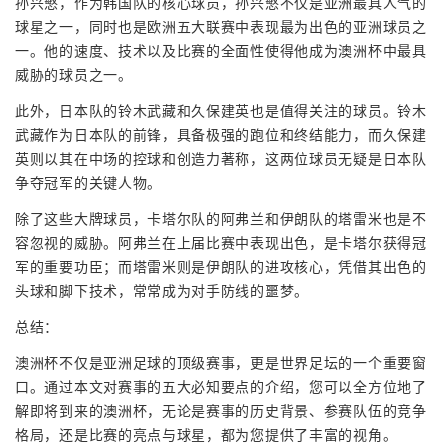
孙兴慜，作为韩国队的核心球员，孙兴慜不仅是亚洲最具人气的
球星之一，同时也是欧洲五大联赛中表现最为出色的亚洲球员之
一。他的速度、技术以及比赛的全面性使得他成为澳洲杯中最具
威胁的球员之一。
此外，日本队的铃木武藏和久保建英也是值得关注的球员。铃木
武藏作为日本队的前锋，具备极强的跑位和终结能力，而久保建
英则以其在中场的控球和创造力著称，这两位球员无疑是日本队
争夺冠军的关键人物。
除了这些大牌球员，卡塔尔队的阿弗兰和伊朗队的塔雷米也是不
容忽视的威胁。阿弗兰在上届比赛中表现出色，是卡塔尔获得冠
军的重要功臣；而塔雷米则是伊朗队的进攻核心，凭借其出色的
头球和脚下技术，常常成为对手防线的噩梦。
总结：
澳洲杯不仅是亚洲足球的顶级赛事，更是世界足坛的一个重要窗
口。通过本文对赛事的五大必知要点的介绍，您可以全方位地了
解即将到来的澳洲杯，无论是赛事的历史背景、参赛队伍的竞争
格局，还是比赛的亮点与球星，都为您提供了丰富的视角。