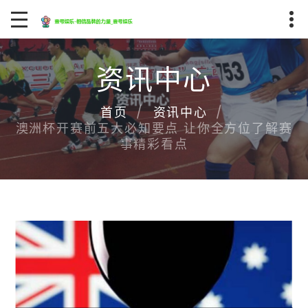
资讯中心
首页
资讯中心
澳洲杯开赛前五大必知要点 让你全方位了解赛
事精彩看点