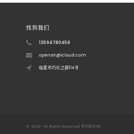
找到我们
13594780459
openair@icloud.com
临夏市巧忘之巅114号
©
2026
- All Rights Reserved
壹号娱乐h5
.