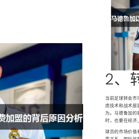
2、
当前足球转会市
虑技术和战术层
为。马德鲁加的
时，也要在经济
球员的市场价值
需关系、国际足