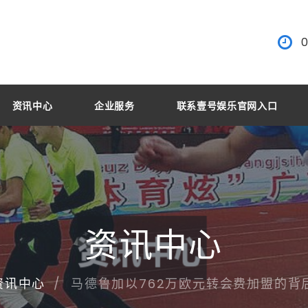
0
资讯中心
企业服务
联系壹号娱乐官网入口
资讯中心
马德鲁加以762万欧元转会费加盟的背
资讯中心