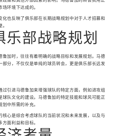
市场环境下达成的。
变化也反映了俱乐部在长期战略规划中对于人才招募和
整。
俱乐部战略规划
德鲁加时，往往有着明确的战略目标和发展规划。马德
一部分，不仅仅是单纯的球员转会，更是俱乐部长远发
。
通过引进马德鲁加来增强球队的特定方面，例如进攻组
是球队文化的建设。马德鲁加的特定技能和球风可能正
规划中所需的补充。
的核心是综合考虑球队的当前状况和未来发展，以及与
多方面利益和目标。
经济考量