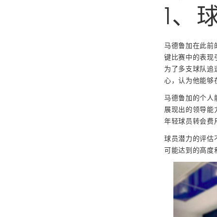
1、
马德鲁加在此前
键比赛中的表现
为了多支球队追
心，认为他能够
马德鲁加的个人
展现出的领导能
年轻球员转会费
球员潜力的评估
可能达到的高度