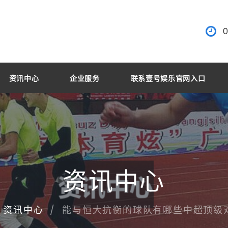
0
资讯中心
企业服务
联系壹号娱乐官网入口
资讯中心
能与恒大抗衡的球队有哪些中超顶级
资讯中心