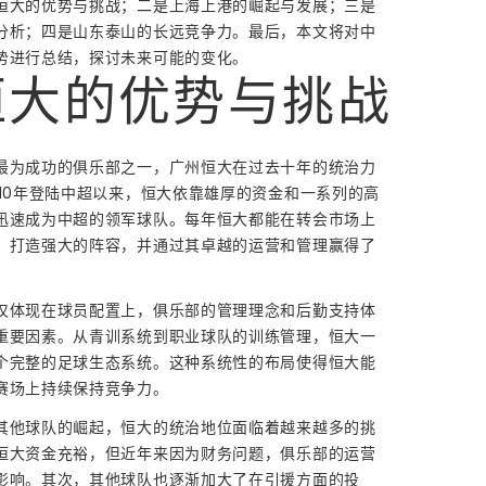
恒大的优势与挑战；二是上海上港的崛起与发展；三是
分析；四是山东泰山的长远竞争力。最后，本文将对中
势进行总结，探讨未来可能的变化。
恒大的优势与挑战
最为成功的俱乐部之一，广州恒大在过去十年的统治力
010年登陆中超以来，恒大依靠雄厚的资金和一系列的高
迅速成为中超的领军球队。每年恒大都能在转会市场上
，打造强大的阵容，并通过其卓越的运营和管理赢得了
仅体现在球员配置上，俱乐部的管理理念和后勤支持体
重要因素。从青训系统到职业球队的训练管理，恒大一
个完整的足球生态系统。这种系统性的布局使得恒大能
赛场上持续保持竞争力。
其他球队的崛起，恒大的统治地位面临着越来越多的挑
恒大资金充裕，但近年来因为财务问题，俱乐部的运营
影响。其次，其他球队也逐渐加大了在引援方面的投