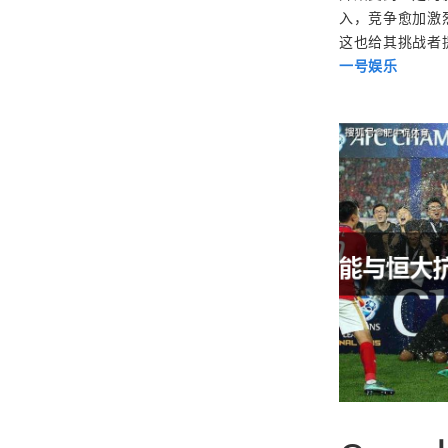
入，竞争愈加激
这也给其挑战者
一号娱乐