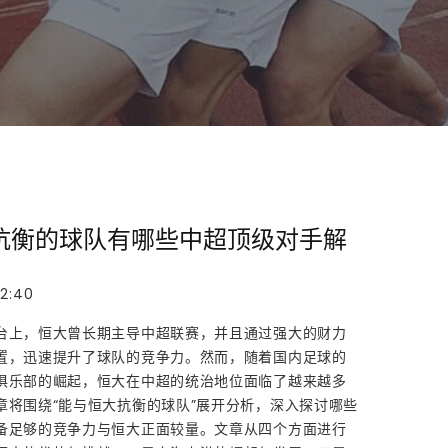
抗衡的球队有哪些中超顶级对手解
22:40
台上，恒大曾长期主导中超联赛，并且通过强大的财力
置，迅速提升了球队的竞争力。然而，随着国内足球的
俱乐部的崛起，恒大在中超的统治地位面临了越来越多
章将围绕“能与恒大抗衡的球队”展开分析，深入探讨哪些
备足够的竞争力与恒大正面较量。文章从四个方面进行