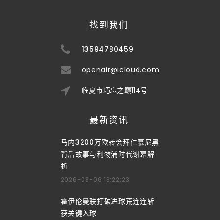
找到我们
13594780459
openair@icloud.com
临夏市巧忘之巅114号
最新资讯
马内3200万欧转会拜仁慕尼黑
背后故事与利物浦时代谢幕解
析
2026-08-06 13:22:23
霍伊伦曼联打破进球荒连连斩
获关键入球