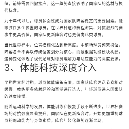
织，前锋需要回撤接应。这一趋势直接影响了国家队的选材与换
代标准。
九十年代以后，球员多面性成为国家队阵容稳定的重要因素。能
够胜任多个位置的球员，在世界杯这种赛程密集、对抗激烈的赛
事中更具价值，国家队更新阵容时也更偏向此类球员。
当代世界杯中，位置模糊化达到新高度。中前场球员频繁换位，
阵容名单不再以传统位置划分为核心，而是根据功能模块构建。
这种变化体现了现代足球对球员理解力与适应能力的高度要求。
3、体能科技深度介入
早期世界杯时期，球员体能储备有限，国家队阵容更迭节奏相对
缓慢。教练更多依赖经验和直觉进行选人，年轻球员进入国家队
的速度较慢。
随着运动科学的发展，体能训练和恢复手段不断进步，世界杯赛
场的对抗强度显著提升。国家队在更新阵容时，开始更加重视球
员的跑动能力与身体素质，阵容年轻化趋势逐渐显现。