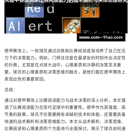
德甲赛场上，一些球员通过训练和比赛经验逐渐培养了自己在压
力下的决策能力。例如，门将往往是在最紧张的时刻作出决定性
的扑救，尤其是在点球大战中，心理素质和冷静的决策至关重
要。球员的心理素质和决策思维的融合，是他们能在德甲赛场上
表现出色的重要原因。
总结：
通过对德甲赛场上比赛阅读能力与战术决策的深入分析，本文强
调了比赛阅读能力在现代足球中的重要性。德甲作为高强度、高
节奏的联赛，球员不仅需要拥有卓越的技术和体能，还需要具备
快速的战术解析和决策思维能力。本文从战术解析、决策思维、
比赛阅读和心理素质四个方面进行全面探讨，揭示了球员如何通