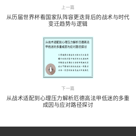
上一篇
从历届世界杯看国家队阵容更迭背后的战术与时代
变迁趋势与逻辑
下一篇
从战术适配到心理压力解析厄德高法甲低迷的多重
成因与应对路径探讨