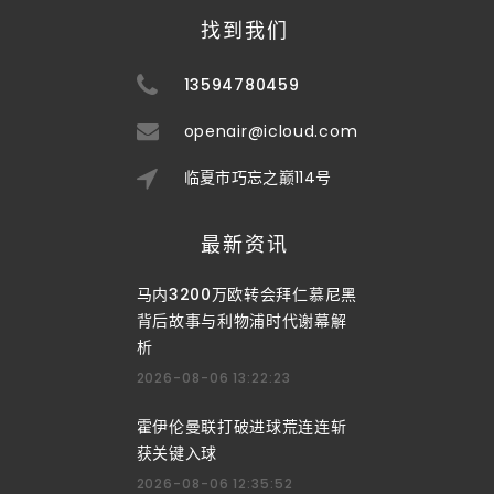
找到我们
13594780459
openair@icloud.com
临夏市巧忘之巅114号
最新资讯
马内3200万欧转会拜仁慕尼黑
背后故事与利物浦时代谢幕解
析
2026-08-06 13:22:23
霍伊伦曼联打破进球荒连连斩
获关键入球
2026-08-06 12:35:52