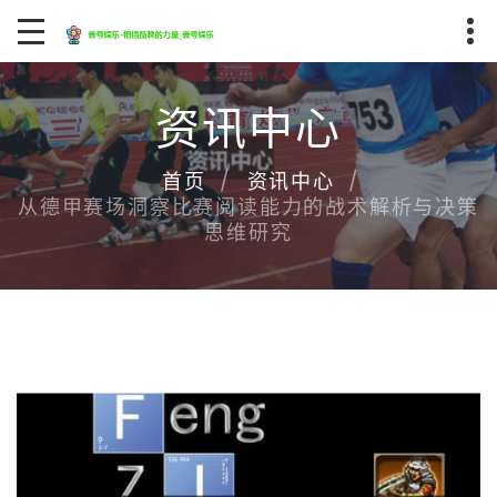
资讯中心
首页
资讯中心
从德甲赛场洞察比赛阅读能力的战术解析与决策
思维研究