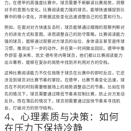
力。在德甲的高强度比赛中，球员需要不断解读比赛局势，洞察
对手的意图与变化。比赛阅读能力强的球员，能够快速捕捉到比
赛中的微小变化，并根据这些变化迅速调整自己的位置和行为。
例如，在面对对方快速反击时，球员能够通过细微的观察判断对
方的进攻方式和意图，进而调整自己的防守策略。比赛阅读能力
强的球员，能够通过观察对方球员的站位、身体语言甚至是传球
习惯，推测出下一步的动作，并在第一时间做出回应。德甲中像
乔舒亚·基米希、凯文·德布劳内等球员，他们都以比赛阅读能力
出众著称，能够在复杂的局势中找到并利用对方的空档。
这种比赛阅读能力不仅仅局限于球员在比赛中的即时反应，它还
涉及到球员对比赛节奏的掌控。在德甲，比赛节奏变化迅速，球
员在不同的时刻需要根据场上的局势调整自己的节奏。比如在领
先的情况下，球员需要通过降低节奏来控制比赛，防止对方发动
反扑。而在落后的情况下，球员则需要通过加快节奏来寻找机
会，打破对方的防守结构。
4、心理素质与决策：如何
在压力下保持冷静