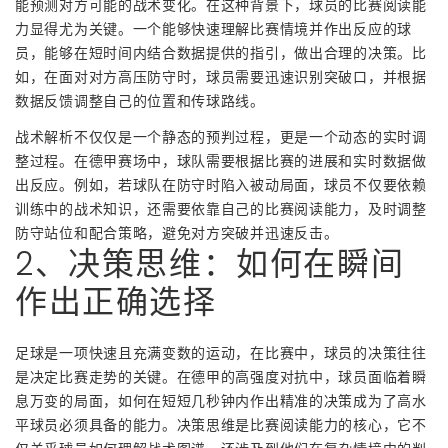
能预测对方可能的战术变化。在这种背景下，球员的比赛阅读能
力显得尤为关键。一个能够快速理解比赛情境并作出反应的球
员，能够在短时间内结合数据提供的指引，做出合理的决策。比
如，在面对对方高压防守时，球员需要迅速识别突破口，并根据
数据反馈调整自己的位置和传球路线。
战术解析不仅仅是一个静态的预判过程，更是一个动态的实时调
整过程。在德甲赛场中，球队需要根据比赛的进展和实时数据做
出反应。例如，若球队在防守时陷入被动局面，球员不仅要依赖
训练中的战术知识，还需要依靠自己的比赛阅读能力，及时调整
防守站位和配合策略，避免对方突破并迅速反击。
2、决策思维：如何在瞬间
作出正确选择
足球是一项快速且充满变数的运动，在比赛中，球员的决策往往
是决定比赛走势的关键。在德甲的高强度对抗中，球员面临着瞬
息万变的局面，如何在短短几秒钟内作出精准的决策成为了高水
平球员必须具备的能力。决策思维是比赛阅读能力的核心，它不