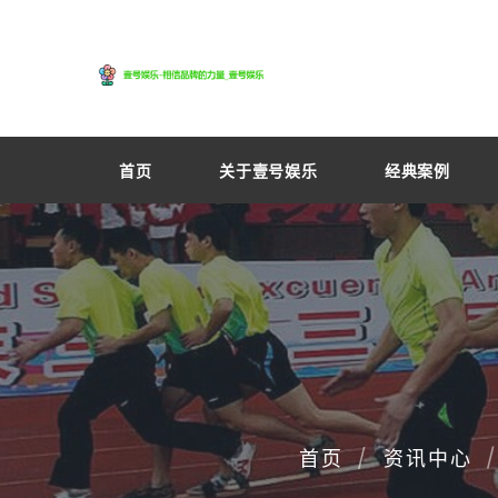
首页
关于壹号娱乐
经典案例
首页
资讯中心