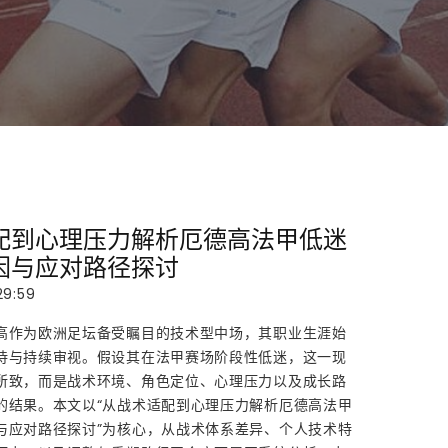
配到心理压力解析厄德高法甲低迷
因与应对路径探讨
29:59
高作为欧洲足坛备受瞩目的技术型中场，其职业生涯始
待与持续审视。假设其在法甲赛场阶段性低迷，这一现
所致，而是战术环境、角色定位、心理压力以及成长路
的结果。本文以“从战术适配到心理压力解析厄德高法甲
与应对路径探讨”为核心，从战术体系差异、个人技术特