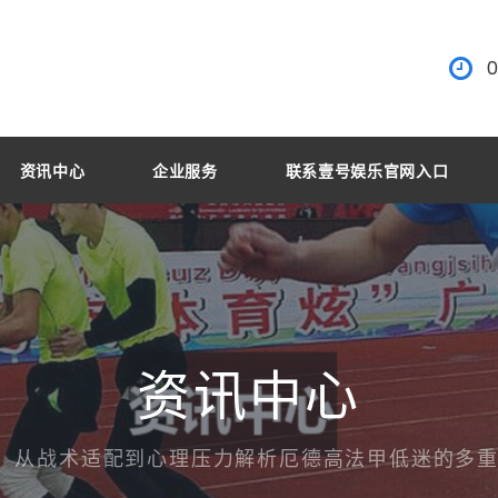
0
资讯中心
企业服务
联系壹号娱乐官网入口
资讯中心
从战术适配到心理压力解析厄德高法甲低迷的多