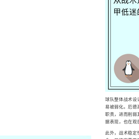
球队整体战术设
易被弱化。厄德
职责，进而削弱
据表现，也在观
此外，战术稳定