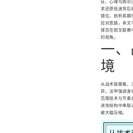
征、心理与舆论
求还原低迷背后
错位，剖析高期
应对思路，本文
球员在陌生联赛
的视角。
一、
境
从战术层面看，
异。法甲强调身
范围技术与节奏
进攻结构中串联
被大幅压缩。