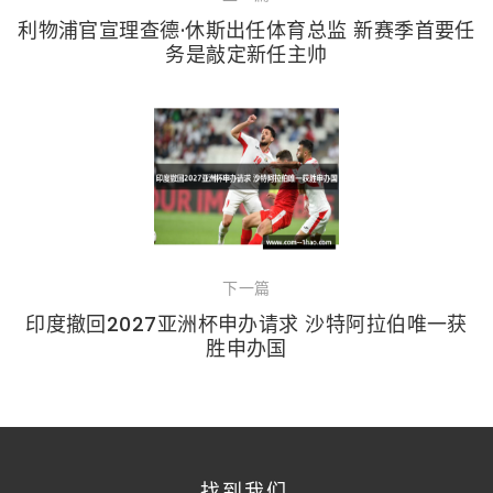
利物浦官宣理查德·休斯出任体育总监 新赛季首要任
务是敲定新任主帅
下一篇
印度撤回2027亚洲杯申办请求 沙特阿拉伯唯一获
胜申办国
找到我们