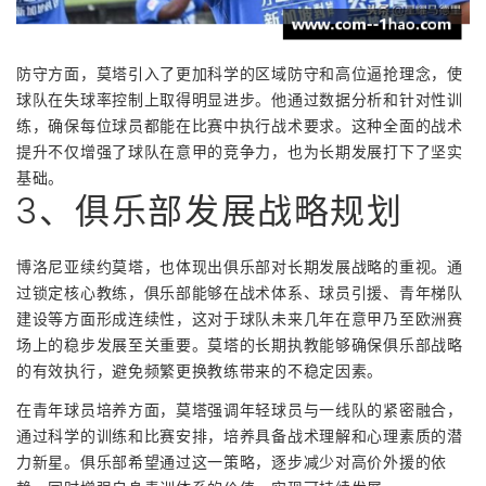
防守方面，莫塔引入了更加科学的区域防守和高位逼抢理念，使
球队在失球率控制上取得明显进步。他通过数据分析和针对性训
练，确保每位球员都能在比赛中执行战术要求。这种全面的战术
提升不仅增强了球队在意甲的竞争力，也为长期发展打下了坚实
基础。
3、俱乐部发展战略规划
博洛尼亚续约莫塔，也体现出俱乐部对长期发展战略的重视。通
过锁定核心教练，俱乐部能够在战术体系、球员引援、青年梯队
建设等方面形成连续性，这对于球队未来几年在意甲乃至欧洲赛
场上的稳步发展至关重要。莫塔的长期执教能够确保俱乐部战略
的有效执行，避免频繁更换教练带来的不稳定因素。
在青年球员培养方面，莫塔强调年轻球员与一线队的紧密融合，
通过科学的训练和比赛安排，培养具备战术理解和心理素质的潜
力新星。俱乐部希望通过这一策略，逐步减少对高价外援的依