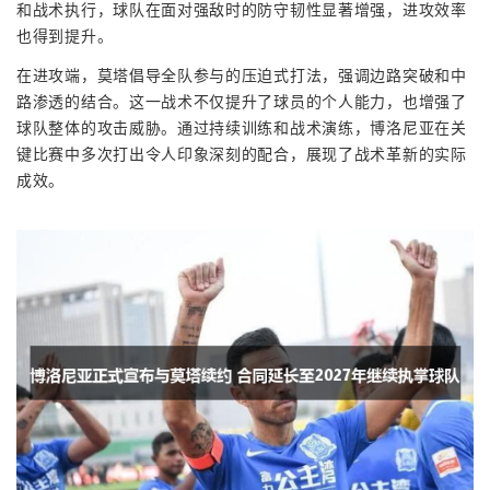
和战术执行，球队在面对强敌时的防守韧性显著增强，进攻效率
也得到提升。
在进攻端，莫塔倡导全队参与的压迫式打法，强调边路突破和中
路渗透的结合。这一战术不仅提升了球员的个人能力，也增强了
球队整体的攻击威胁。通过持续训练和战术演练，博洛尼亚在关
键比赛中多次打出令人印象深刻的配合，展现了战术革新的实际
成效。