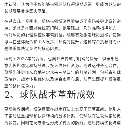
度认可，认为他不仅能够带领球队取得短期成绩，更能为球队的
长期发展奠定坚实基础。
在过去几个赛季中，莫塔带领博洛尼亚完成了多场关键比赛的逆
转，尤其是在面对传统豪门时，他展现出非凡的临场指挥能力。
他对球员的心理调控也非常到位，能够有效激发球员潜能，使得
球队在整体配合和个人发挥上都得到提升。这种综合执教能力正
是俱乐部决定续约的核心因素。
续约至2027年的合同，也向外界传递了明确的信号：俱乐部愿
意为长期稳定和持续进步投入信任和资源。通过这种长期合作，
莫塔能够更加从容地制定未来三至四年的战略计划，包括青年球
员培养、战术体系优化以及转会市场布局，从而全面提升博洛尼
亚的整体竞争力。
2、球队战术革新成效
莫塔执教期间，博洛尼亚在战术打法上实现了显著革新。他引入
了更加注重控球和快速转换的战术体系，使球队在进攻端更加灵
活多变，同时在防守端也形成了稳固的防线。通过持续优化阵型