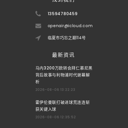
13594780459
openair@icloud.com
临夏市巧忘之巅114号
最新资讯
马内3200万欧转会拜仁慕尼黑
背后故事与利物浦时代谢幕解
析
2026-08-06 13:22:23
霍伊伦曼联打破进球荒连连斩
获关键入球
2026-08-06 12:35:52