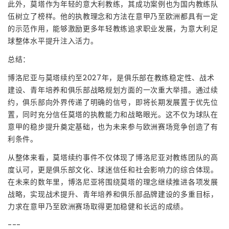
此外，莫塔作为年轻的意大利教练，其成功案例也为国内教练队
伍树立了榜样。他的执教理念和方法在意甲乃至欧洲都具有一定
的示范作用，能够激励更多年轻教练追求职业发展，为意大利足
球整体水平提升注入活力。
总结：
博洛尼亚与莫塔续约至2027年，是俱乐部在教练稳定性、战术
建设、青年培养和俱乐部战略规划方面的一次重大举措。通过续
约，俱乐部向外界传递了明确的信号，即将长期发展置于优先位
置，同时充分信任莫塔的执教能力和战略眼光。这不仅为球队在
意甲的稳步提升奠定基础，也为未来参与欧洲赛场竞争创造了有
利条件。
从整体来看，莫塔续约事件不仅体现了博洛尼亚对教练团队的高
度认可，更是俱乐部文化、球迷信任和社会影响力的综合体现。
在未来的数年里，博洛尼亚将围绕莫塔的理念继续推进各项发展
战略，实现战术提升、青年培养和俱乐部品牌建设的多重目标，
力求在意甲乃至欧洲赛场取得更加稳健和长远的成绩。
---