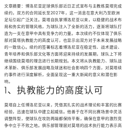
文章摘要：博洛尼亚足球俱乐部近日正式宣布与主教练莫塔完成
续约，双方的合同延长至2027年，这一消息在意大利乃至欧洲
足坛引起广泛关注。莫塔自执掌博洛尼亚以来，以稳健的战术布
局和务实的管理风格，为球队注入了全新的活力，逐渐将球队打
造为一支在意甲中具有竞争力的力量。本次续约不仅体现了俱乐
部对莫塔执教能力的高度认可，也显示出双方对于未来发展战略
的一致信心。续约的签署标志着博洛尼亚在稳定性、战术建设、
青年培养和俱乐部文化等方面将迎来持续的发展期，球队上下将
继续围绕莫塔的理念进行长期规划。本文将从执教能力、球队战
术革新、俱乐部发展战略及球迷和社会影响四个方面，对莫塔续
约事件进行深度解析，全面呈现这一重大新闻的意义和潜在影
响。
1、执教能力的高度认可
莫塔自上任博洛尼亚以来，凭借其扎实的战术理论和丰富的比赛
经验，迅速在球队中建立起威信。他善于在不同比赛场景中灵活
调整阵型，使球队在攻防两端都保持平衡，确保在意甲的激烈竞
争中立于不败之地。俱乐部管理层对莫塔的战术执行能力表示高