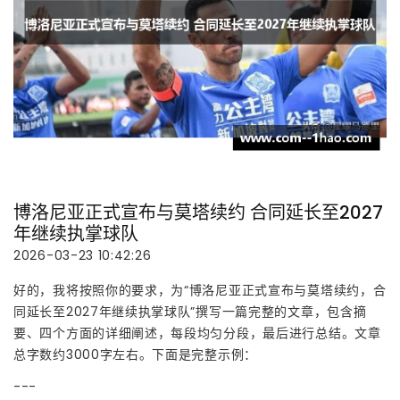
博洛尼亚正式宣布与莫塔续约 合同延长至2027
年继续执掌球队
2026-03-23 10:42:26
好的，我将按照你的要求，为“博洛尼亚正式宣布与莫塔续约，合
同延长至2027年继续执掌球队”撰写一篇完整的文章，包含摘
要、四个方面的详细阐述，每段均匀分段，最后进行总结。文章
总字数约3000字左右。下面是完整示例：
---