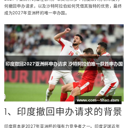
何撤回申办请求，以及沙特阿拉伯如何凭借其独特的优势，最终
成为2027年亚洲杯的唯一申办国。
1、印度撤回申办请求的背景
印度原本是2027年亚洲杯的强有力竞争者之一。印度足球近年