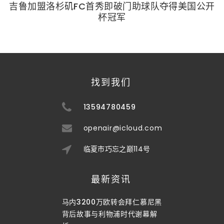
吉鲁加盟洛杉矶FC首秀即破门助球队夺得美国公开
杯冠军
找到我们
13594780459
openair@icloud.com
临夏市巧忘之巅114号
最新资讯
马内3200万欧转会拜仁慕尼黑
背后故事与利物浦时代谢幕解