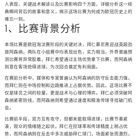
人表现、关键战术解读以及比赛影响四个方面，详细分析这一经
典瞬间背后的故事和意义，揭示这场比赛为何成为欧冠历史上的
难忘一刻。
1、比赛背景分析
本场比赛是欧冠淘汰赛阶段的关键对决，拜仁慕尼黑迎战英超劲
旅阿森纳。两队在小组赛中均表现出色，实力相当，外界普遍预
测比赛将异常胶着。拜仁希望通过主场优势拿下比赛，而阿森纳
则意在客场抢得进球，为次回合奠定有利局面。
在赛前分析中，媒体和专家普遍认为阿森纳的防守反击能力强，
而拜仁则在中场控制和边路推进上占据优势。因此，这场比赛不
仅是球员之间的较量，更是战术与心理的博弈。拜仁必须突破阿
森纳紧密防线，而阿森纳则希望通过速度和精准传球寻找破门机
会。
比赛前半段，双方互有攻守，但都未能取得进球，比赛节奏紧
凑，观众的情绪随之起伏。拜仁在控球率和传球精度上稍占优
势，而阿森纳则在反击中多次威胁拜仁球门，场面紧张而激烈，