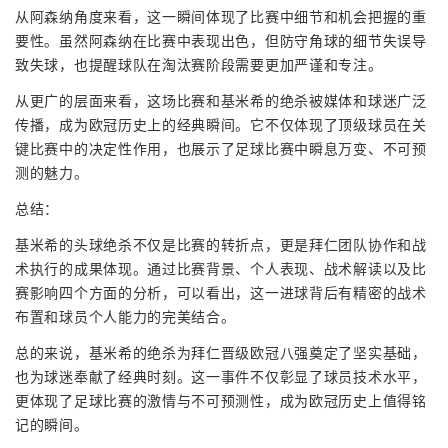
从阿森纳角度来看，这一瞬间体现了比赛中细节和机会把握的重
要性。虽然阿森纳在比赛中表现出色，但防守角球的细节失误导
致失球，也提醒球队在淘汰赛阶段需要更加严谨和专注。
从更广的层面来看，这场比赛和基米希的绝杀被媒体和球迷广泛
传播，成为欧冠历史上的经典瞬间。它不仅体现了顶级球员在关
键比赛中的决定性作用，也展示了足球比赛中瞬息万变、不可预
测的魅力。
总结：
基米希的头球绝杀不仅是比赛的转折点，更是拜仁团队协作和战
术执行的成果体现。通过比赛背景、个人表现、战术解读以及比
赛影响四个方面的分析，可以看出，这一进球背后有精密的战术
布置和球员个人能力的完美结合。
总的来说，基米希的绝杀为拜仁晋级欧冠八强奠定了坚实基础，
也为球迷奉献了经典时刻。这一事件不仅彰显了球员技术水平，
更体现了足球比赛的激情与不可预测性，成为欧冠历史上值得铭
记的瞬间。