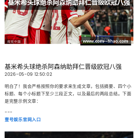
基米希头球绝杀阿森纳助拜仁晋级欧冠八强
2026-05-09 12:50:02
明白了！我会严格按照你的要求来生成文章，包括摘要、四个小
标题、每个小标题下至少三段正文，以及最后的两段总结。下面
是完整示例文章：
---
壹号娱乐官网入口