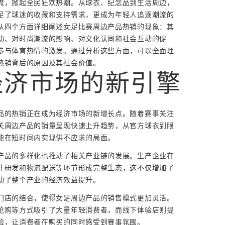
流，掀起全民狂欢热潮。从球衣、纪念品到生活周边，
足了球迷的收藏和支持需求，更成为年轻人追逐潮流的
从四个方面详细阐述女足比赛周边产品热销的现象：其
动、对时尚潮流的影响、对文化认同和社会互动的促
参与体育热情的激发。通过分析这些方面，可以全面理
热销背后的原因及其社会价值。
经济市场的新引擎
品的热销正在成为经济市场的新增长点。随着赛事关注
关周边产品的销量呈现快速上升趋势，从官方球衣到限
能在短时间内实现供不应求的局面。
产品的多样化也推动了相关产业链的发展。生产企业在
计研发和物流配送等环节形成完整生态，这不仅增加了
动了整个产业的经济效益提升。
门店的结合，使得女足周边产品的销售模式更加灵活。
抢购等方式吸引了大量年轻消费者，而线下体验店则提
验，让消费者在购买的同时感受到赛事氛围。