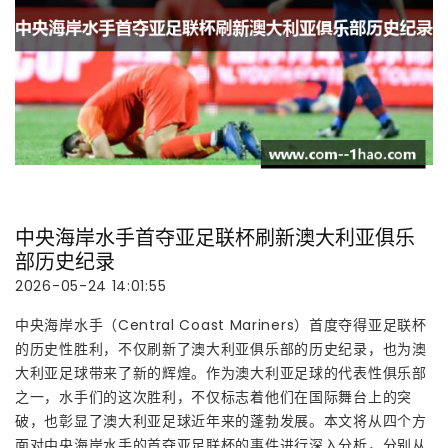
中央海岸水手首夺亚足联杯刷新澳大利亚俱乐
部历史纪录
2026-05-24 14:01:55
中央海岸水手（Central Coast Mariners）首度夺得亚足联杯
的历史性胜利，不仅刷新了澳大利亚俱乐部的历史纪录，也为澳
大利亚足球带来了新的辉煌。作为澳大利亚足球的代表性俱乐部
之一，水手们的这次胜利，不仅标志着他们在国际舞台上的突
破，也彰显了澳大利亚足球近年来的蓬勃发展。本文将从四个方
面对中央海岸水手的首夺亚足联杯的事件进行深入分析，分别从