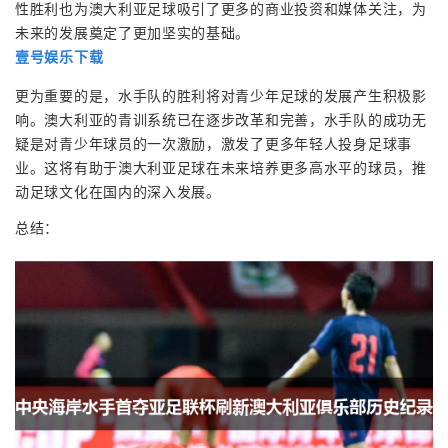
性胜利也为澳大利亚足球吸引了更多的商业投资和媒体关注，为
未来的发展奠定了更加坚实的基础。
壹号娱乐下载
更为重要的是，水手队的胜利将对青少年足球的发展产生积极影
响。澳大利亚的青训系统已在逐步改革和完善，水手队的成功无
疑是对青少年球员的一次激励，激发了更多年轻人投身足球事
业。这将有助于澳大利亚足球在未来培养更多高水平的球员，推
动足球文化在国内的深入发展。
总结：