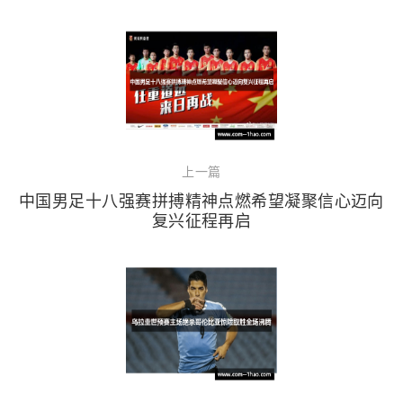
上一篇
中国男足十八强赛拼搏精神点燃希望凝聚信心迈向
复兴征程再启