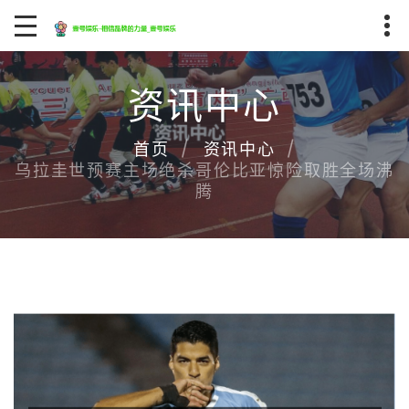
资讯中心
首页
资讯中心
乌拉圭世预赛主场绝杀哥伦比亚惊险取胜全场沸
腾