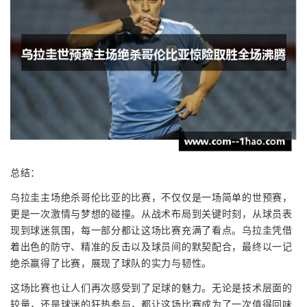
总结：
乌拉圭主场绝杀哥伦比亚的比赛，不仅仅是一场简单的世预赛，
更是一次激情与梦想的碰撞。从战术布局到关键时刻，从球员表
现到球迷氛围，每一部分都让这场比赛充满了看点。乌拉圭凭借
着出色的防守、精准的反击以及球员间的默契配合，最终以一记
绝杀赢得了比赛，展现了球队的实力与韧性。
这场比赛也让人们再次感受到了足球的魅力。无论是技术层面的
较量，还是球迷的狂热参与，都让这场比赛成为了一次值得回味