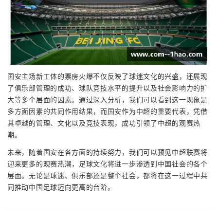
国安主场新工体的票房火爆不仅反映了球迷文化的兴盛，还展现
了俱乐部管理的成功、球队竞技水平的提升以及社会影响力的扩
大等多个层面的因素。通过深入分析，我们可以看到这一现象是
多方面因素的共同作用结果，而国安作为中超的重要代表，凭借
其卓越的管理、文化以及竞技表现，成功引领了中超的观赛热
潮。
未来，随着国安在各方面的持续努力，我们可以预见中超联赛将
迎来更多的观赛热潮，足球文化将进一步渗透到中国社会的各个
层面。无论是球迷、俱乐部还是整个社会，都将在这一过程中共
同推动中国足球迈向更高的台阶。