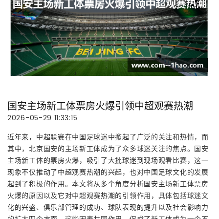
国安主场新工体票房火爆引领中超观赛热潮
2026-05-29 11:33:15
近年来，中超联赛在中国足球迷中掀起了广泛的关注和热情，而
其中，北京国安的主场新工体成为了众多球迷关注的焦点。国安
主场新工体的票房火爆，吸引了大批球迷到现场观看比赛，这一
现象不仅推动了中超观赛热潮的兴起，也对中国足球文化的发展
起到了积极的作用。本文将从多个角度分析国安主场新工体票房
火爆的原因以及它对中超观赛热潮的引领作用，具体包括球迷文
化的兴盛、俱乐部管理的成功、球队表现的提升以及社会影响力
的扩大四个方面。这些因素共同作用，促成了新工体成为一个不