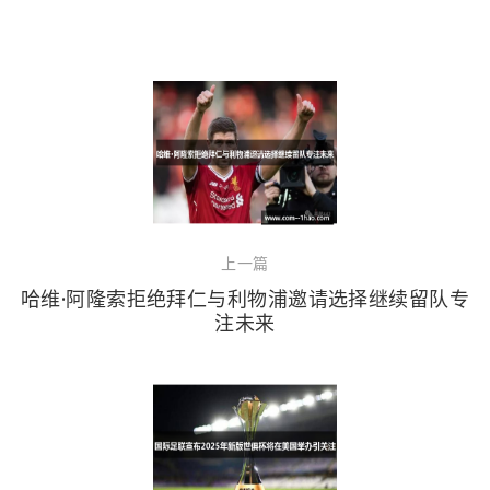
上一篇
哈维·阿隆索拒绝拜仁与利物浦邀请选择继续留队专
注未来