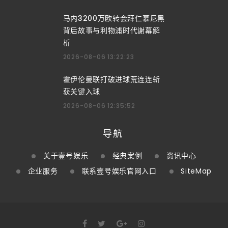
马内3200万欧转会拜仁慕尼黑
背后故事与利物浦时代谢幕解
析
2026-08-06 13:22:23
霍伊伦曼联打破进球荒连连斩
获关键入球
2026-08-06 12:35:52
导航
关于壹号娱乐
经典案例
资讯中心
企业服务
联系壹号娱乐官网入口
SiteMap