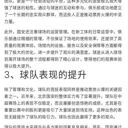
团队，更是一个社会活动的平台，这种多元化的运营模式极大增
强了球迷的粘性。通过与球迷的互动和参与，俱乐部成功地建立
了一个长期的忠实观众群体，而这些人正是推动票房火爆的中坚
力量。
此外，国安还注重球场的运营管理。在新工体的日常运营中，俱
乐部通过精细的管理，不仅保证了场地的使用效率，还提供了高
质量的观赛体验。场馆内的设施、服务以及安全保障等方面都得
到了极大的优化，进一步提升了观众的满意度。球迷从进入球场
到离开球场的整个流程都得到了精心设计，使得他们的观赛体验
得以极大提升。
3、球队表现的提升
除了管理和文化，球队的竞技表现同样是推动票房火爆的关键因
素之一。近年来，北京国安的整体实力有了显著提升。球队在中
超赛场上的表现不仅稳定，而且屡屡创造惊艳的成绩，尤其是在
重要比赛中的胜利更是吸引了大量球迷到场支持。这种出色的表
现无疑提升了球队的吸引力，球队也因此赢得了更多的观众。
球队的竞技水平提升与多方面的因素息息相关。首先，国安通过