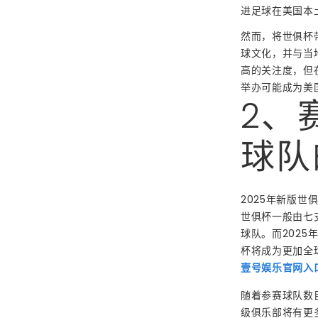
进足球在美国本
然而，将世俱杯
球文化，并与当
高的关注度，但
举办可能成为美
2、
球队
2025年新版
世俱杯一般由七
球队。而202
杯将成为更加全
壹号娱乐官网入
随着参赛球队数
级俱乐部将有更