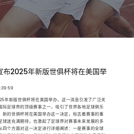
宣布2025年新版世俱杯将在美国举
:39:59
025年新版世俱杯将在美国举办，这一消息引发了广泛关
国际足球界的顶级赛事之一，吸引了世界各地足球俱乐
，新的世俱杯将在美国举办这一决定，标志着赛事的重
足球迷充满期待，也激起了足球界对赛事未来发展的多
从四个方面对这一决定进行详细阐述：一是赛事的全球