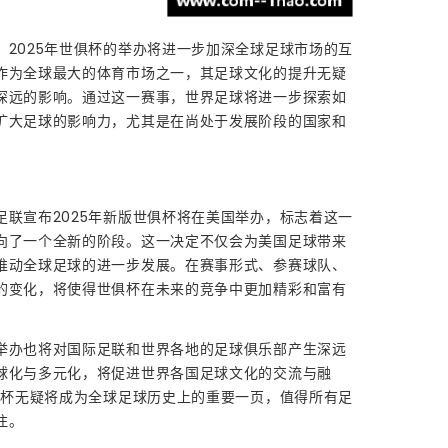
，2025年世俱杯的举办将进一步加深全球足球市场的互
作为全球最大的体育市场之一，其足球文化的提升无疑
深远的影响。通过这一赛事，世界足球将进一步探索如
扩大足球的影响力，尤其是在尚处于发展阶段的国家和
足联宣布2025年新版世俱杯将在美国举办，标志着这一
向了一个全新的阶段。这一决定不仅会为美国足球带来
推动全球足球的进一步发展。在赛事形式、参赛球队、
的变化，将使得世俱杯在未来的竞争中更加精彩和富有
举办也将对国际足联和世界各地的足球俱乐部产生深远
球化与多元化，将促进世界各国足球文化的交流与融
世俱杯无疑将成为全球足球历史上的重要一页，值得所有足
注。