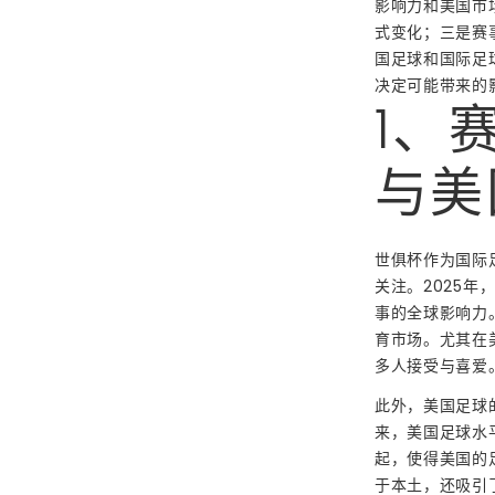
影响力和美国市
式变化；三是赛
国足球和国际足
决定可能带来的
1、
与美
世俱杯作为国际
关注。2025
事的全球影响力
育市场。尤其在
多人接受与喜爱
此外，美国足球
来，美国足球水
起，使得美国的
于本土，还吸引