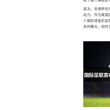
助于提升美国足
其次，世俱杯的
动力。作为美国
少国际球星的加
多的曝光，同时