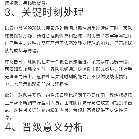
技术能力与比赛智慧。
3、关键时刻处理
比赛中最考验球队心理素质的瞬间出现在对手连续施压时。客队
球员保持冷静，通过合理的传导和控球，将比赛节奏牢牢掌控在
自己手中。这种在高压环境下依然冷静处理球的能力，显示出球
队的成熟与稳健。
在反击时，球队抓住每一个机会迅速推进。尤其是在比赛末段，
西汉姆联加强攻势时，客队能够通过快速反击形成威胁，让对手
无法全力压上。这种处理关键时刻的能力，不仅体现战术执行
力，也显示出球员们的心理韧性。
此外，球队在赛场上的临场调整也起到了重要作用。教练根据场
上局势不断调整阵型和人员，让球队在防守与进攻之间找到平衡
点。这种对关键时刻的精准应对，为顺利晋级提供了决定性保
障。
4、晋级意义分析