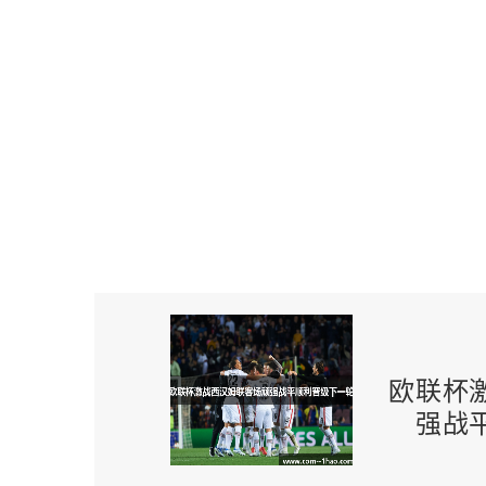
欧联杯
强战