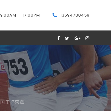
9:00
AM
— 17:00
PM
13594780459
牙国王杯荣耀