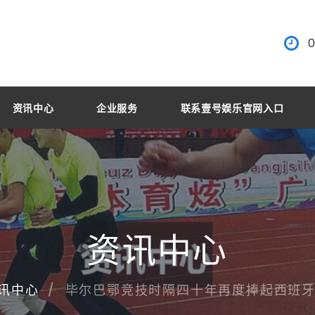
0
资讯中心
企业服务
联系壹号娱乐官网入口
资讯中心
毕尔巴鄂竞技时隔四十年再度捧起西班
讯中心