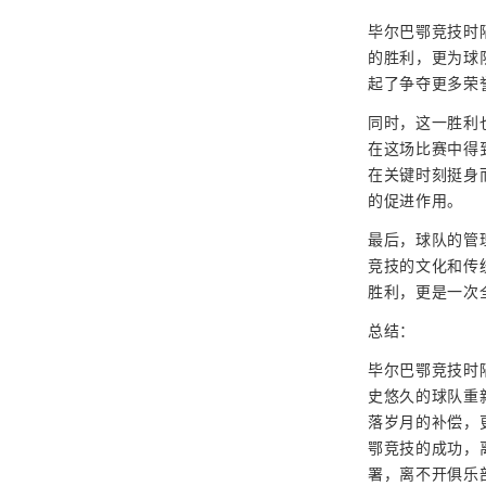
毕尔巴鄂竞技时
的胜利，更为球
起了争夺更多荣
同时，这一胜利
在这场比赛中得
在关键时刻挺身
的促进作用。
最后，球队的管
竞技的文化和传
胜利，更是一次
总结：
毕尔巴鄂竞技时
史悠久的球队重
落岁月的补偿，
鄂竞技的成功，
署，离不开俱乐