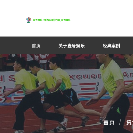
首页
关于壹号娱乐
经典案例
首页
资