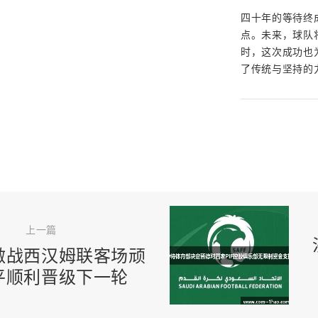
四十年的等待终
点。未来，球队
时，这次成功也
了传统与坚持的
上一篇
激战西汉姆联客场顽
平顺利晋级下一轮