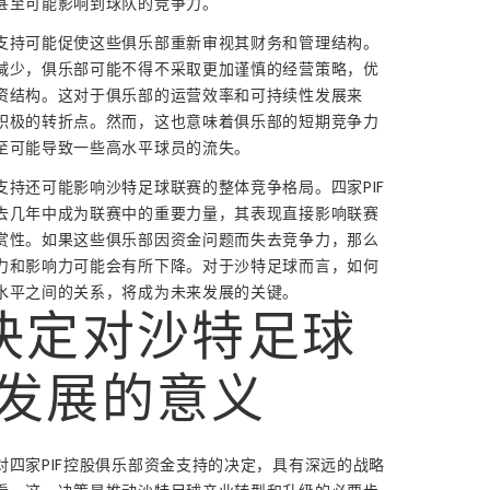
甚至可能影响到球队的竞争力。
支持可能促使这些俱乐部重新审视其财务和管理结构。
减少，俱乐部可能不得不采取更加谨慎的经营策略，优
资结构。这对于俱乐部的运营效率和可持续性发展来
积极的转折点。然而，这也意味着俱乐部的短期竞争力
至可能导致一些高水平球员的流失。
支持还可能影响沙特足球联赛的整体竞争格局。四家PIF
去几年中成为联赛中的重要力量，其表现直接影响联赛
赏性。如果这些俱乐部因资金问题而失去竞争力，那么
力和影响力可能会有所下降。对于沙特足球而言，如何
水平之间的关系，将成为未来发展的关键。
决定对沙特足球
发展的意义
对四家PIF控股俱乐部资金支持的决定，具有深远的战略