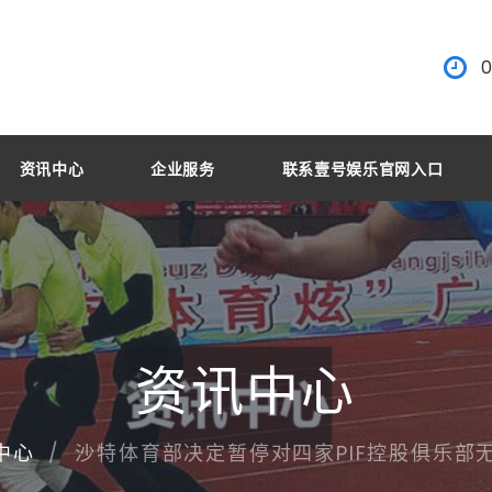
0
资讯中心
企业服务
联系壹号娱乐官网入口
资讯中心
沙特体育部决定暂停对四家PIF控股俱乐部
中心