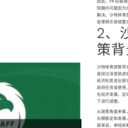
因此，PIF控
短期内可能因为
解决。沙特体育
促使俱乐部调整
2、
策背
沙特体育部暂停
是经过深思熟虑
经济形势变化密
政府在资金使用
化经济发展，足
下进行调整。
从政策角度来看
长期稳定和发展
部来说，单纯依