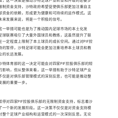
看，这一决策是推动沙特足球产业转型和升级的必要步
限制资金支持，沙特政府希望促使俱乐部更加注重自主
部资金的依赖，形成更为健康和可持续的运作模式。这
未来发展来说，将是一个积极的信号。
这一举措可能也是为了推动国内足球市场的本土化发
足球联赛吸引了大量外国球员和教练，这虽然提升了联
在一定程度上限制了本土球员的成长空间。通过对PIF控
持的暂停，沙特足球可能会更加注重培养本土球员和教
业的长远发展。
沙特体育部的这一决定可能会对四家PIF控股俱乐部的短
的影响，但从整体来看，这一举措有助于沙特足球产业
不仅是对俱乐部管理模式的深刻反思，也可能是推动整
发展的重要一步。
暂停对四家PIF控股俱乐部的无限制资金支持，标志着沙
了一个新的发展阶段。这一决策不仅仅是对资金支持模
对整个足球产业结构和运营模式的一次深刻反思。无论