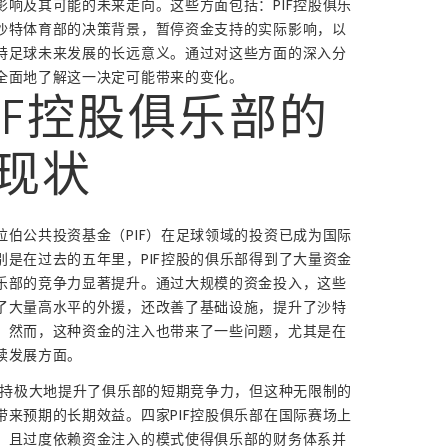
影响及其可能的未来走向。这些方面包括：PIF控股俱乐
沙特体育部的决策背景，暂停资金支持的实际影响，以
特足球未来发展的长远意义。通过对这些方面的深入分
全面地了解这一决定可能带来的变化。
PIF控股俱乐部的
现状
拉伯公共投资基金（PIF）在足球领域的投资已成为国际
别是在过去的五年里，PIF控股的俱乐部得到了大量资金
乐部的竞争力显著提升。通过大规模的资金投入，这些
了大量高水平的外援，还改善了基础设施，提升了沙特
。然而，这种资金的注入也带来了一些问题，尤其是在
续发展方面。
金支持极大地提升了俱乐部的短期竞争力，但这种无限制的
带来预期的长期效益。四家PIF控股俱乐部在国际赛场上
，且过度依赖资金注入的模式使得俱乐部的财务体系并