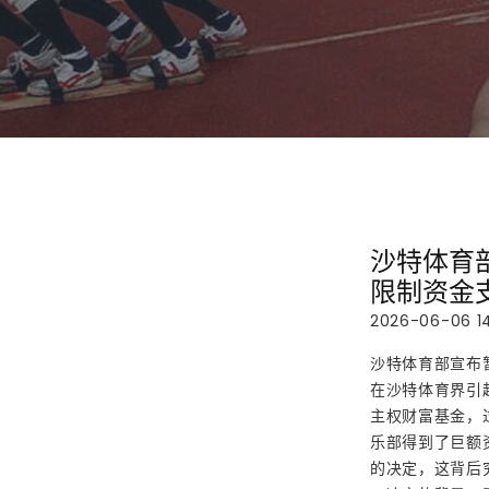
沙特体育
限制资金
2026-06-06 14
沙特体育部宣布
在沙特体育界引
主权财富基金，
乐部得到了巨额
的决定，这背后