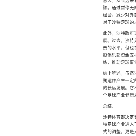
意义。从长远来
骤。通过暂停无
经营，减少对外
对于沙特足球的
此外，沙特政府
展。过去，沙特
赛的水平，但也
股俱乐部资金支
练，推动足球事
综上所述，虽然
期运作产生一定
的长远发展。它
个足球产业健康
总结：
沙特体育部决定
特足球产业进入
式的调整，更是