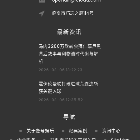
临夏市巧忘之巅114号
最新资讯
马内3200万欧转会拜仁慕尼黑
背后故事与利物浦时代谢幕解
析
2026-08-06 13:22:23
霍伊伦曼联打破进球荒连连斩
获关键入球
2026-08-06 12:35:52
导航
关于壹号娱乐
经典案例
资讯中心
企业服务
联系壹号娱乐官网入口
SiteMap