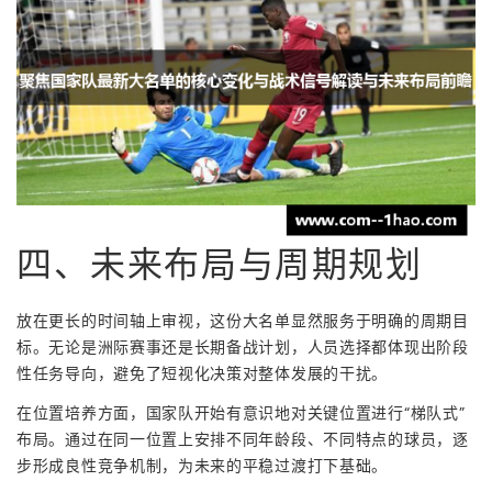
四、未来布局与周期规划
放在更长的时间轴上审视，这份大名单显然服务于明确的周期目
标。无论是洲际赛事还是长期备战计划，人员选择都体现出阶段
性任务导向，避免了短视化决策对整体发展的干扰。
在位置培养方面，国家队开始有意识地对关键位置进行“梯队式”
布局。通过在同一位置上安排不同年龄段、不同特点的球员，逐
步形成良性竞争机制，为未来的平稳过渡打下基础。