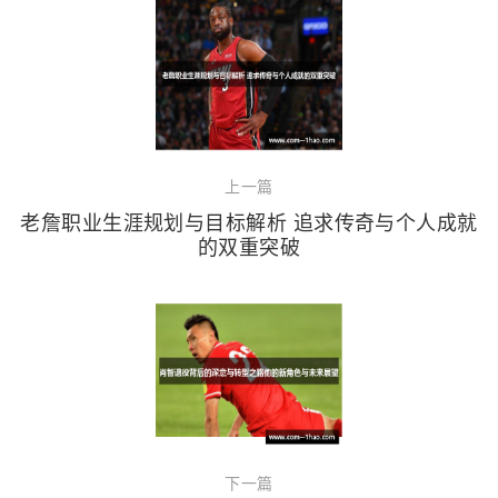
上一篇
老詹职业生涯规划与目标解析 追求传奇与个人成就
的双重突破
下一篇