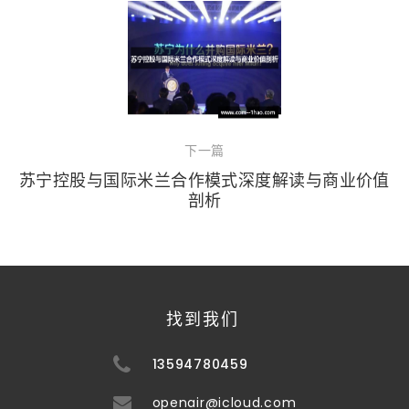
下一篇
苏宁控股与国际米兰合作模式深度解读与商业价值
剖析
找到我们
13594780459
openair@icloud.com