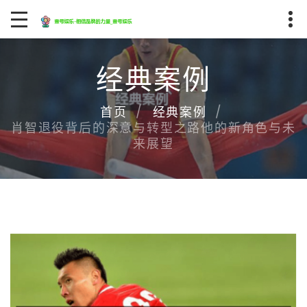
经典案例
首页
经典案例
肖智退役背后的深意与转型之路他的新角色与未
来展望