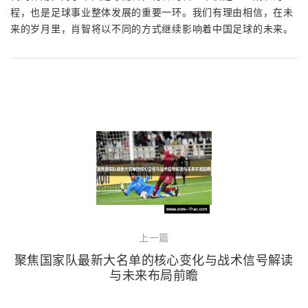
程，也是足球事业整体发展的重要一环。我们有理由相信，在未
来的岁月里，肖智将以不同的方式继续影响着中国足球的未来。
上一篇
聚焦国家队最新大名单的核心变化与战术信号解读
与未来布局前瞻