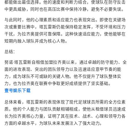
都能做出最佳选择。他的速度和判断力结合，使球队在防守反击
中更具威胁，同时也在高压比赛中保持冷静，避免不必要失误。
与此同时，他的心理素质和适应能力也表现突出。即使在关键场
次或重要比赛中，塔瓦雷斯仍能保持稳定发挥，不受环境和压力
干扰，为拉齐奥提供可靠保障。这种快速适应能力，使他能够在
短期内融入球队并成为核心人物。
总结：
努诺·塔瓦雷斯自租借加盟拉齐奥以来，通过卓越的防守能力、全
面的进攻表现、突出的团队领导力以及迅速适应意甲节奏的能
力，成为球队不可或缺的关键人物。他不仅提升了球队整体实
力，也为拉齐奥在联赛中争取更好成绩提供了坚实基础。
壹号娱乐下载
总体来看，塔瓦雷斯的表现体现了现代足球球员所需的全方位素
质。他的个人能力与团队贡献相辅相成，使他从租借球员迅速成
长为拉齐奥核心力量，证明了其在技术、战术、心理和领导力各
方面的卓越水平，为球队未来发展注入了强大动力。