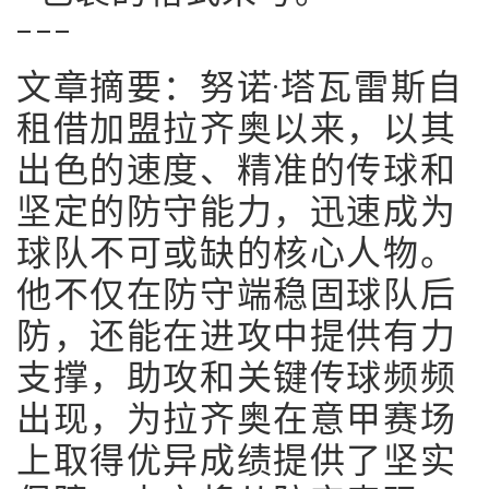
---
文章摘要：努诺·塔瓦雷斯自
租借加盟拉齐奥以来，以其
出色的速度、精准的传球和
坚定的防守能力，迅速成为
球队不可或缺的核心人物。
他不仅在防守端稳固球队后
防，还能在进攻中提供有力
支撑，助攻和关键传球频频
出现，为拉齐奥在意甲赛场
上取得优异成绩提供了坚实