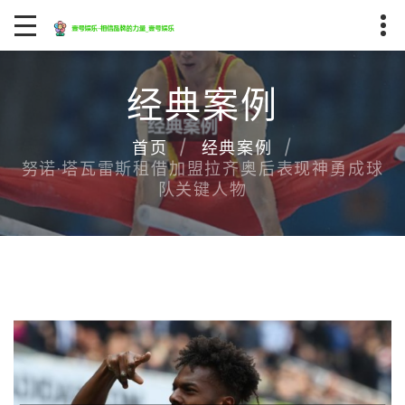
经典案例
首页
经典案例
努诺·塔瓦雷斯租借加盟拉齐奥后表现神勇成球
队关键人物