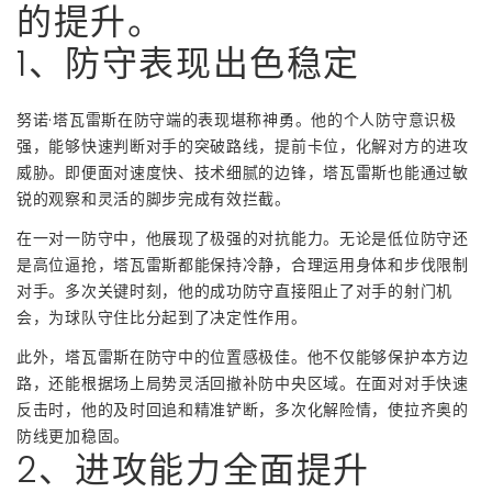
的提升。
1、防守表现出色稳定
努诺·塔瓦雷斯在防守端的表现堪称神勇。他的个人防守意识极
强，能够快速判断对手的突破路线，提前卡位，化解对方的进攻
威胁。即便面对速度快、技术细腻的边锋，塔瓦雷斯也能通过敏
锐的观察和灵活的脚步完成有效拦截。
在一对一防守中，他展现了极强的对抗能力。无论是低位防守还
是高位逼抢，塔瓦雷斯都能保持冷静，合理运用身体和步伐限制
对手。多次关键时刻，他的成功防守直接阻止了对手的射门机
会，为球队守住比分起到了决定性作用。
此外，塔瓦雷斯在防守中的位置感极佳。他不仅能够保护本方边
路，还能根据场上局势灵活回撤补防中央区域。在面对对手快速
反击时，他的及时回追和精准铲断，多次化解险情，使拉齐奥的
防线更加稳固。
2、进攻能力全面提升