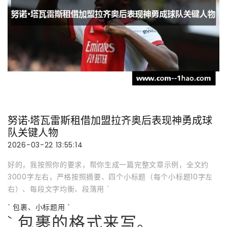
努诺·塔瓦雷斯租借加盟拉齐奥后表现神勇成球
队关键人物
2026-03-22 13:55:14
好的，我按照你的要求，帮你生成一篇完整文章示例，全文约
3000字左右，严格按照摘要、四个小标题（每个小标题10字左
右）、每段文字均衡、段落用 `
` 包裹、小标题用 `
` 包裹的格式来写。