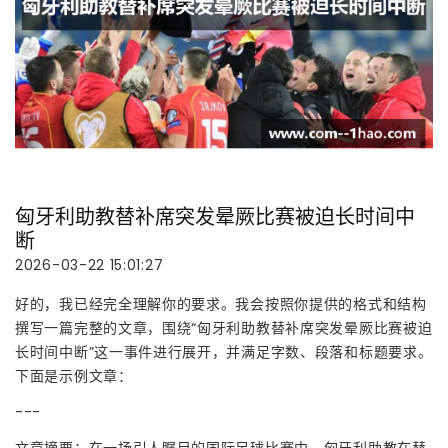
匈牙利助教替补席突发晕厥比赛被迫长时间中
断
2026-03-22 15:01:27
好的，我已经完全理解你的要求。我会按照你提供的格式和结构
撰写一篇完整的文章，围绕“匈牙利助教替补席突发晕厥比赛被迫
长时间中断”这一事件进行展开，并满足字数、段落和标题要求。
下面是示例文章：
---
文章摘要：在一场引人瞩目的国际足球比赛中，匈牙利助教在替