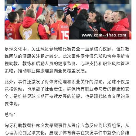
足球文化中，关注球员健康和比赛安全一直是核心议题，但对教
练团队的健康关注相对较少。此次事件促使俱乐部和协会重新审
视助教、教练和后勤人员的健康监测、心理支持和职业风险管理
策略，推动职业健康理念向全员覆盖发展。
此外，事件还激发了对体育伦理和职业关怀的讨论。足球不仅是
竞技运动，也承载了社会责任。确保所有职业参与者的健康和安
全，是维持足球长期可持续发展的前提，也是现代体育文明的重
要体现。
总结：
匈牙利助教替补席突发晕厥事件从医疗应急反应到比赛组织，从
心理舆论到足球文化，展现了体育赛事在突发事件中复杂而多维