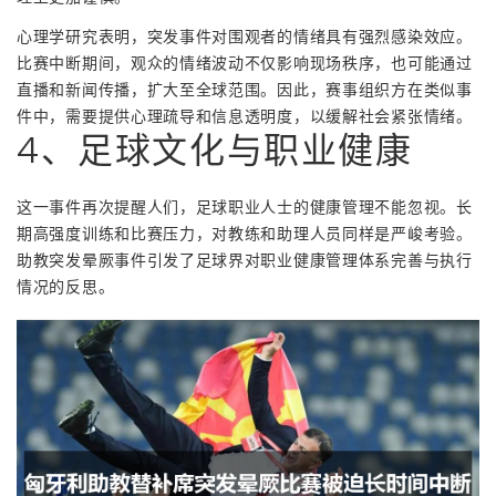
心理学研究表明，突发事件对围观者的情绪具有强烈感染效应。
比赛中断期间，观众的情绪波动不仅影响现场秩序，也可能通过
直播和新闻传播，扩大至全球范围。因此，赛事组织方在类似事
件中，需要提供心理疏导和信息透明度，以缓解社会紧张情绪。
4、足球文化与职业健康
这一事件再次提醒人们，足球职业人士的健康管理不能忽视。长
期高强度训练和比赛压力，对教练和助理人员同样是严峻考验。
助教突发晕厥事件引发了足球界对职业健康管理体系完善与执行
情况的反思。