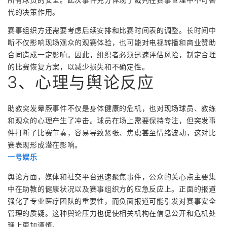
代的决策作用。
赛事组织方还需要考虑后续安排和比赛时间表的调整。长时间中
断不仅影响现场观众的观赛体验，也可能对电视转播和商业赞助
合同造成一定影响。因此，组织者必须迅速评估风险，制定合理
的比赛恢复方案，以减少损失和不确定性。
3、心理与舆论反应
助教突发晕厥事件不仅是身体健康的危机，也对现场球员、教练
和观众的心理产生了冲击。球员在场上需要保持专注，但突发事
件打断了比赛节奏，容易导致紧张、焦虑甚至情绪波动，这对比
赛表现形成潜在影响。
一号娱乐
舆论方面，媒体和社交平台迅速聚焦事件，公众的关心点主要集
中在助教的健康状况以及赛事组织方的应急反应上。正面的报道
强化了专业医疗团队的重要性，而负面报道可能引发对赛事安全
管理的质疑。这种舆论压力也促使相关机构在信息公开和危机处
理上更加谨慎。