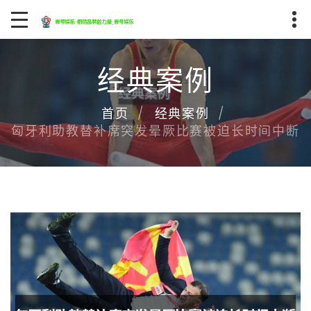
经典案例
首页
经典案例
匈牙利助教替补席突发晕厥比赛被迫长时间中断