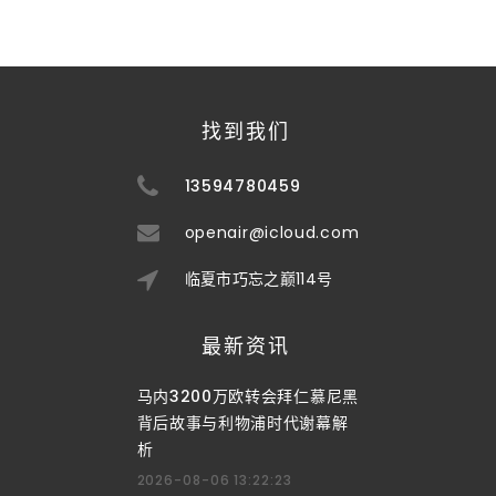
找到我们
13594780459
openair@icloud.com
临夏市巧忘之巅114号
最新资讯
马内3200万欧转会拜仁慕尼黑
背后故事与利物浦时代谢幕解
析
2026-08-06 13:22:23