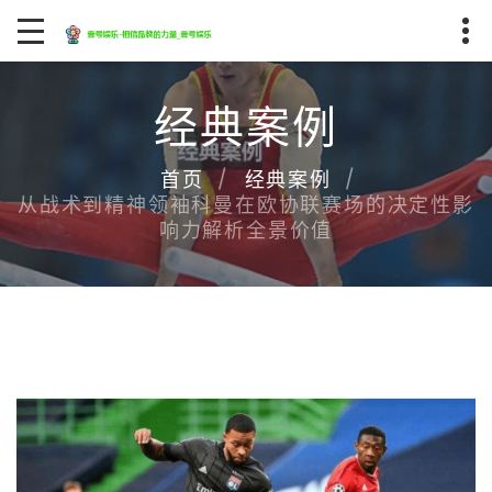
经典案例
首页
经典案例
从战术到精神领袖科曼在欧协联赛场的决定性影
响力解析全景价值