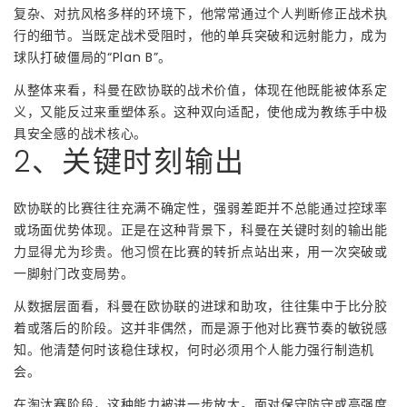
复杂、对抗风格多样的环境下，他常常通过个人判断修正战术执
行的细节。当既定战术受阻时，他的单兵突破和远射能力，成为
球队打破僵局的“Plan B”。
从整体来看，科曼在欧协联的战术价值，体现在他既能被体系定
义，又能反过来重塑体系。这种双向适配，使他成为教练手中极
具安全感的战术核心。
2、关键时刻输出
欧协联的比赛往往充满不确定性，强弱差距并不总能通过控球率
或场面优势体现。正是在这种背景下，科曼在关键时刻的输出能
力显得尤为珍贵。他习惯在比赛的转折点站出来，用一次突破或
一脚射门改变局势。
从数据层面看，科曼在欧协联的进球和助攻，往往集中于比分胶
着或落后的阶段。这并非偶然，而是源于他对比赛节奏的敏锐感
知。他清楚何时该稳住球权，何时必须用个人能力强行制造机
会。
在淘汰赛阶段，这种能力被进一步放大。面对保守防守或高强度