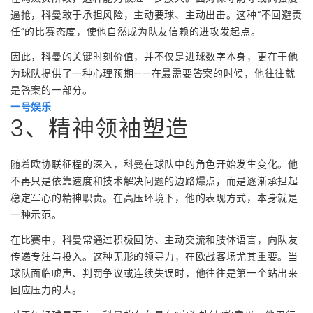
逼抢，科曼敢于承担风险，主动要球、主动出击。这种“不回避责
任”的比赛态度，使他自然成为队友信赖的进攻发起点。
因此，科曼的关键时刻价值，并不仅是进球数字本身，更在于他
为球队提供了一种心理预期——在最需要答案的时候，他往往就
是答案的一部分。
一号娱乐
3、精神领袖塑造
随着欧协联征程的深入，科曼在球队中的角色开始发生变化。他
不再只是依靠速度和技术解决问题的边路爆点，而是逐渐承担起
稳定军心的精神职责。在高压环境下，他的表现方式，本身就是
一种示范。
在比赛中，科曼常通过积极回防、主动交流和肢体语言，向队友
传递专注与投入。这种无形的领导力，在欧战客场尤其重要。当
球队面临嘘声、判罚争议或连续失误时，他往往是第一个站出来
回应压力的人。