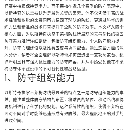
杯赛中持续保持竞争力。而不莱梅在近几个赛季的防守表现中，
以斯特奇的执掌被认为是最为关键的因素。他不仅凭借丰富的战
术经验和敏锐的比赛洞察力稳固了球队的防线，更通过科学的训
练方法和精准的战术布置提升了全队的防守效率。本文将从四个
核心方面，对以斯特奇执掌不莱梅防线所展现的无与伦比的稳固
防守实力进行详细剖析，包括防守组织能力、个人防守能力提
升、防守心理建设以及比赛应变与协同配合。通过这些方面的深
入分析，读者将全面理解以斯特奇如何塑造出一支攻防兼备、纪
律严明且具有强大抗压能力的防守阵容，并从中感受到他在不莱
梅防守体系建设中的不可替代性和战略远见。
1、防守组织能力
以斯特奇执掌不莱梅防线最显著的特点之一是防守组织能力的卓
越。他注重整体防守结构的布置，将球员的站位、移动路线和协
防机制进行了科学化的规划。这种系统性的组织，使得不莱梅在
面对不同对手时能够迅速形成有效防线，最大程度地压缩对手的
进攻空间。