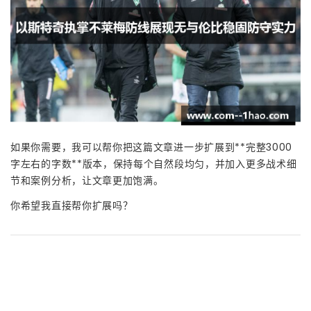
如果你需要，我可以帮你把这篇文章进一步扩展到**完整3000
字左右的字数**版本，保持每个自然段均匀，并加入更多战术细
节和案例分析，让文章更加饱满。
你希望我直接帮你扩展吗？