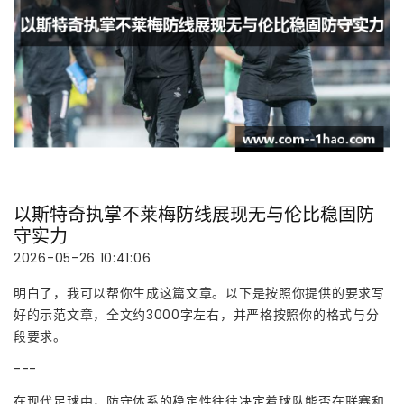
以斯特奇执掌不莱梅防线展现无与伦比稳固防
守实力
2026-05-26 10:41:06
明白了，我可以帮你生成这篇文章。以下是按照你提供的要求写
好的示范文章，全文约3000字左右，并严格按照你的格式与分
段要求。
---
在现代足球中，防守体系的稳定性往往决定着球队能否在联赛和