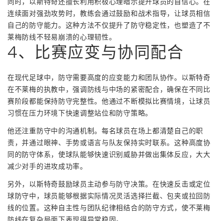
同时，以斯特奇还擅长利用积极心理暗示提升球员的自信心。在
连续面对强劲攻势时，教练会通过鼓励和战术指导，让球员相信
自己的防守能力。这种方法不仅提升了防守稳定性，也塑造了不
莱梅防线不轻易崩溃的心理韧性。
4、比赛应变与协同配合
在现代足球中，防守需要高度的应变能力和团队协作。以斯特奇
在不莱梅的执教中，强调防线与中场的紧密配合，确保在不同比
赛阶段都能保持防守完整性。他通过不断模拟比赛情境，让球员
习惯在压力环境下快速调整站位和防守策略。
他还注重防守中的沟通机制。每名球员在场上都清楚自己的职
责，并通过眼神、手势或语言与队友保持实时联系。这种高度协
同的防守体系，使球队能够快速识别威胁并做出集体反应，大大
减少对手的进攻成功率。
另外，以斯特奇鼓励球员主动参与防守决策。在快速反击或定位
球防守中，球员能够根据实际情况灵活选择拦截、包夹或拉回防
线的位置。这种自主性与团队纪律相结合的防守方式，使不莱梅
防线在复杂局面下表现得异常稳固。