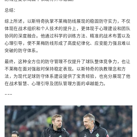
总结：
综上所述，以斯特奇执掌不莱梅防线展现的稳固防守实力，不仅
体现在战术组织和个人技术的提升上，更体现于心理建设和团队
协同的深度融合。他通过科学的训练方法、精准的战术布置以及
心理引导，使不莱梅防线形成了高度纪律化、应变能力强且难以
突破的防守体系。
最终，这种全方位的防守管理不仅提升了球队整体竞争力，也让
不莱梅在面对强敌时保持稳定表现。以斯特奇的执教理念和方
法，为现代足球防守体系建设提供了宝贵经验，也充分展现了他
在战术智慧、心理引导及团队管理方面的卓越能力。
---