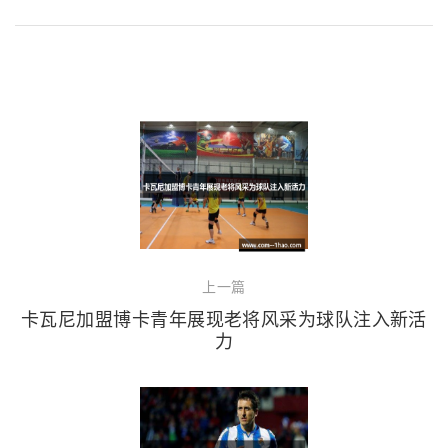
上一篇
卡瓦尼加盟博卡青年展现老将风采为球队注入新活
力