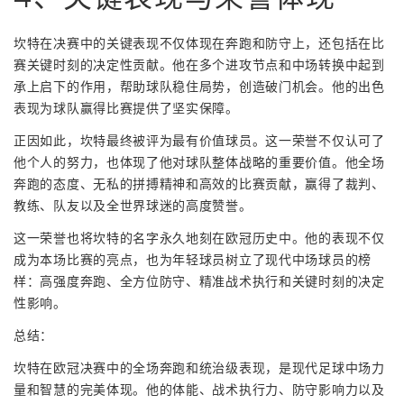
坎特在决赛中的关键表现不仅体现在奔跑和防守上，还包括在比
赛关键时刻的决定性贡献。他在多个进攻节点和中场转换中起到
承上启下的作用，帮助球队稳住局势，创造破门机会。他的出色
表现为球队赢得比赛提供了坚实保障。
正因如此，坎特最终被评为最有价值球员。这一荣誉不仅认可了
他个人的努力，也体现了他对球队整体战略的重要价值。他全场
奔跑的态度、无私的拼搏精神和高效的比赛贡献，赢得了裁判、
教练、队友以及全世界球迷的高度赞誉。
这一荣誉也将坎特的名字永久地刻在欧冠历史中。他的表现不仅
成为本场比赛的亮点，也为年轻球员树立了现代中场球员的榜
样：高强度奔跑、全方位防守、精准战术执行和关键时刻的决定
性影响。
总结：
坎特在欧冠决赛中的全场奔跑和统治级表现，是现代足球中场力
量和智慧的完美体现。他的体能、战术执行力、防守影响力以及