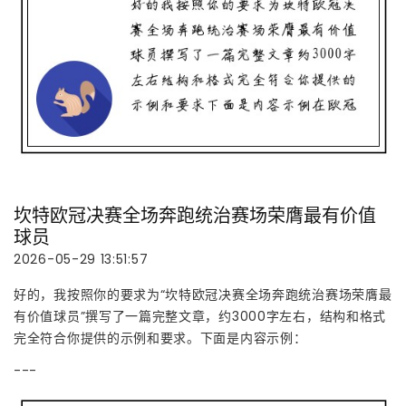
坎特欧冠决赛全场奔跑统治赛场荣膺最有价值
球员
2026-05-29 13:51:57
好的，我按照你的要求为“坎特欧冠决赛全场奔跑统治赛场荣膺最
有价值球员”撰写了一篇完整文章，约3000字左右，结构和格式
完全符合你提供的示例和要求。下面是内容示例：
---