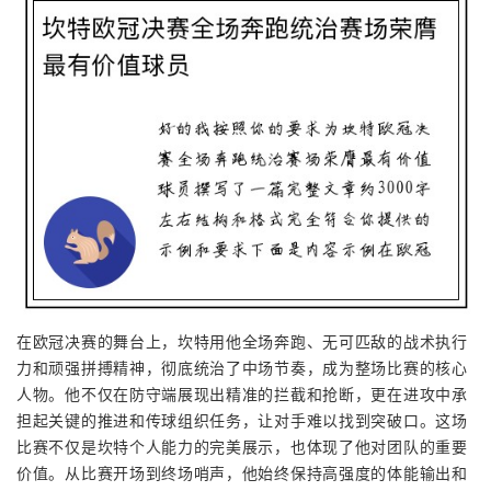
在欧冠决赛的舞台上，坎特用他全场奔跑、无可匹敌的战术执行
力和顽强拼搏精神，彻底统治了中场节奏，成为整场比赛的核心
人物。他不仅在防守端展现出精准的拦截和抢断，更在进攻中承
担起关键的推进和传球组织任务，让对手难以找到突破口。这场
比赛不仅是坎特个人能力的完美展示，也体现了他对团队的重要
价值。从比赛开场到终场哨声，他始终保持高强度的体能输出和