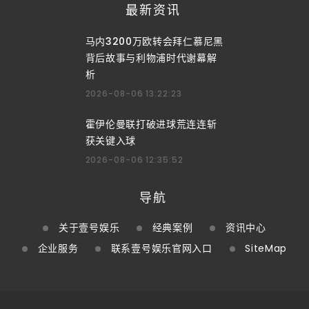
最新资讯
马内3200万欧转会拜仁慕尼黑
背后故事与利物浦时代谢幕解
析
2026-08-06 13:22:23
霍伊伦曼联打破进球荒连连斩
获关键入球
2026-08-06 12:35:52
导航
关于壹号娱乐
经典案例
资讯中心
企业服务
联系壹号娱乐官网入口
SiteMap