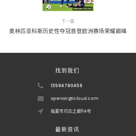
下一篇
奥林匹亚科斯历史性夺冠首登欧洲赛场荣耀巅峰
找到我们
13594780459
openair@icloud.com
临夏市巧忘之巅114号
最新资讯