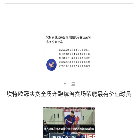
上一篇
坎特欧冠决赛全场奔跑统治赛场荣膺最有价值球员