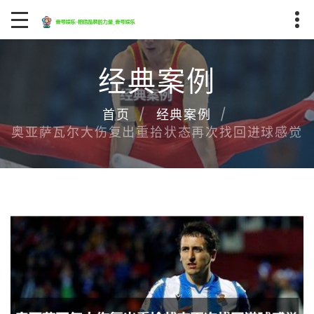
经典案例
首页
经典案例
奥亚萨瓦尔大伤复出重拾状态再次找回进球感觉