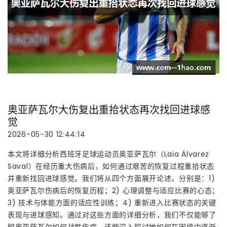
奥亚萨瓦尔大伤复出重拾状态再次找回进球感
觉
2026-05-30 12:44:14
本文将详细分析西班牙足球运动员奥亚萨瓦尔（Laia Álvarez
Saval）在经历重大伤病后，如何通过艰苦的恢复过程重拾状态
并重新找回进球感觉。我们将从四个方面展开论述，分别是：1)
奥亚萨瓦尔伤病后的恢复历程；2) 心理调整与适应比赛的心态；
3) 技术与体能方面的适应性训练；4) 重新进入比赛状态的关键
表现与进球感知。通过对这些方面的详细分析，我们不仅能够了
解奥亚萨瓦尔如何战胜伤病，还能深入探讨她如何在困境中逐渐