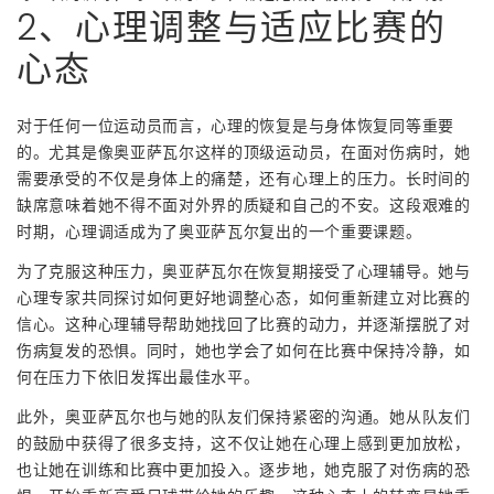
2、心理调整与适应比赛的
心态
对于任何一位运动员而言，心理的恢复是与身体恢复同等重要
的。尤其是像奥亚萨瓦尔这样的顶级运动员，在面对伤病时，她
需要承受的不仅是身体上的痛楚，还有心理上的压力。长时间的
缺席意味着她不得不面对外界的质疑和自己的不安。这段艰难的
时期，心理调适成为了奥亚萨瓦尔复出的一个重要课题。
为了克服这种压力，奥亚萨瓦尔在恢复期接受了心理辅导。她与
心理专家共同探讨如何更好地调整心态，如何重新建立对比赛的
信心。这种心理辅导帮助她找回了比赛的动力，并逐渐摆脱了对
伤病复发的恐惧。同时，她也学会了如何在比赛中保持冷静，如
何在压力下依旧发挥出最佳水平。
此外，奥亚萨瓦尔也与她的队友们保持紧密的沟通。她从队友们
的鼓励中获得了很多支持，这不仅让她在心理上感到更加放松，
也让她在训练和比赛中更加投入。逐步地，她克服了对伤病的恐