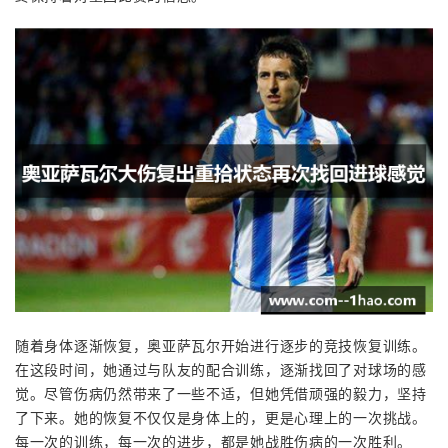
随着身体逐渐恢复，奥亚萨瓦尔开始进行逐步的竞技恢复训练。
在这段时间，她通过与队友的配合训练，逐渐找回了对球场的感
觉。尽管伤病仍然带来了一些不适，但她凭借顽强的毅力，坚持
了下来。她的恢复不仅仅是身体上的，更是心理上的一次挑战。
每一次的训练，每一次的进步，都是她战胜伤病的一次胜利。