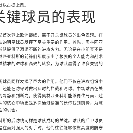
得以占据上风。
关键球员的表现
够首次登上欧洲巅峰，离不开关键球员的出色表现。在
队的明星球员发挥了至关重要的作用。首先，奥林匹亚
球队提供了源源不断的进攻火力。无论是在小组赛还是
林匹亚科斯的前锋们都展示出了极强的个人能力和战术
过精准的进球和高效的转换，为球队赢得了许多关键的
场球员同样发挥了巨大的作用。他们不仅在进攻组织中
，还能在防守时做出及时的拦截和清球。中场球员在关
的冷静和判断力，使得奥林匹亚科斯能够稳住局面，避
队的核心中场更是多次通过精准的长传找到前锋，为球
胜的机会。
科斯的后防线同样是球队成功的关键。球队的后卫球员
是在面对强大的对手时，他们往往能够依靠高度的防守