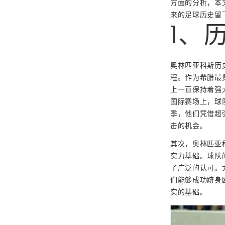
方面的分析，本
来的足球历史留
1、
奥林匹亚科斯历
程。作为希腊最
上一直保持着强
国际赛场上，球
季，他们凭借超
击的机会。
其次，奥林匹亚
实力基础。球队
了广泛的认可。
们能够成功跻身
实的基础。