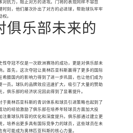
体对抗力，阻止对方的进攻。门将的表现同样不容忽
键时刻，他们屡次扑出了对方的必进球，帮助球队牢牢
动权。
对俱乐部未来的
史性夺冠不仅是一次欧洲赛场的成功，更是对俱乐部未
响。首先，这次夺冠让奥林匹亚科斯赢得了更多的国际
在希腊国内的影响力得到了进一步巩固，也让他们成为
要一员。球队的品牌效应迅速扩大，吸引了大量的赞助
光，俱乐部的经济状况因此得到了显著提升。
对于奥林匹亚科斯的青训体系和球员引进策略也起到了
成功的经验激励了俱乐部在培养年轻球员方面加大投
加注重球队阵容的优化和深度提升。俱乐部通过建立更
统，培养出更多具有国际竞争力的球员，这些球员在未
也有可能成为奥林匹亚科斯的核心力量。