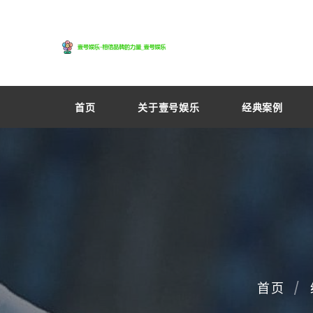
首页
关于壹号娱乐
经典案例
首页