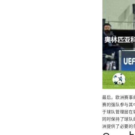
最后，欧洲赛事
赛的强队参与其
于球队管理层在
同时保持了球队
洲提供了必要的