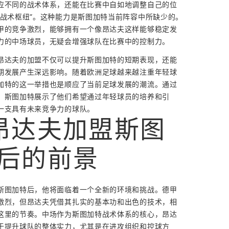
应不同的战术体系，还能在比赛中自如地调整自己的位
“战术枢纽”。这种能力是斯图加特当前阵容中所缺少的。
甲的竞争激烈，能够拥有一个像昂达夫这样能够稳定发
力的中场球员，无疑会增强球队在比赛中的控制力。
昂达夫的加盟不仅可以提升斯图加特的短期表现，还能
期发展产生深远影响。随着欧洲足球越来越注重年轻球
加特的这一举措也是顺应了当前足球发展的潮流。通过
，斯图加特展示了他们希望通过年轻球员的培养和引
一支具有未来竞争力的球队。
昂达夫加盟斯图
后的前景
斯图加特后，他将面临着一个全新的环境和挑战。德甲
激烈，但昂达夫凭借其扎实的基本功和出色的技术，相
这里的节奏。中场作为斯图加特战术体系的核心，昂达
于提升球队的整体实力，尤其是在进攻组织和控球方