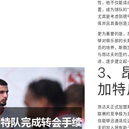
性，他不仅能适
置，成为球队的
尤其是考虑到德
挥并且具备创造
更为重要的是，
够对俱乐部的长
员的培养，斯图
与昂达夫的签约
进，逐步建立起
3、
加特
昂达夫正式加盟
联赛的竞争极为
信能够迅速适应
夫的加入将有助