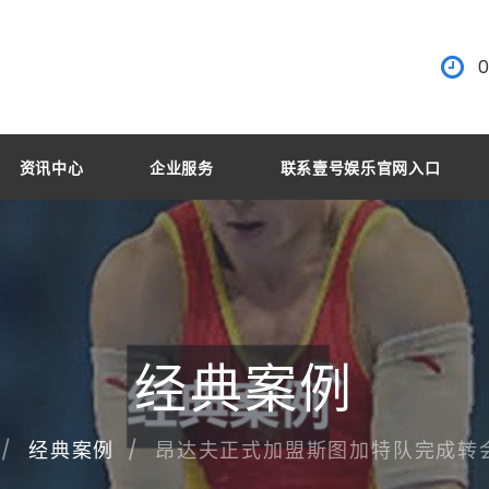
0
资讯中心
企业服务
联系壹号娱乐官网入口
经典案例
昂达夫正式加盟斯图加特队完成转
经典案例