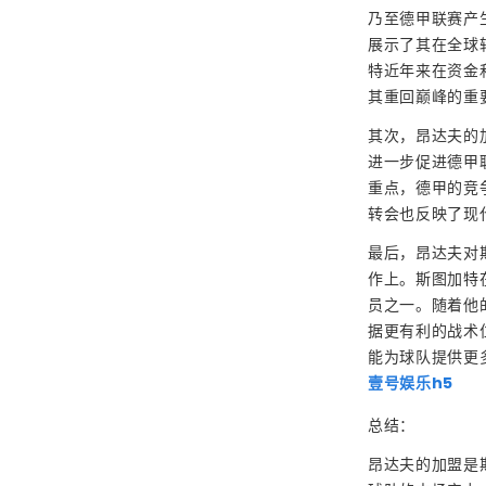
乃至德甲联赛产
展示了其在全球
特近年来在资金
其重回巅峰的重
其次，昂达夫的
进一步促进德甲
重点，德甲的竞
转会也反映了现
最后，昂达夫对
作上。斯图加特
员之一。随着他
据更有利的战术
能为球队提供更
壹号娱乐h5
总结：
昂达夫的加盟是