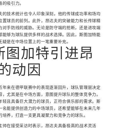
格的吸引力。
夫的技术统计也令人印象深刻，他的传球成功率和场均
位置球员的前列。此外，昂达夫的突破能力和长传球精
为对手防线的威胁。无论是防守端的抢断，还是进攻端
都能够为球队提供多样的战术选择。因此，斯图加特能
无疑是在中场位置上的一笔重要补充。
斯图加特引进昂
的动因
近年来在德甲联赛中的表现逐渐回升，球队管理层决定
容，尤其是在中场方面，意图提升球队的整体竞争力。
年轻且具备巨大潜力的球员，正符合俱乐部的需求。斯
一名能提供创造力的中场球员，还希望能够在未来几年
的培养，打造一支更具凝聚力和竞争力的球队。
主帅在接受采访时表示，昂达夫具备极高的战术灵活