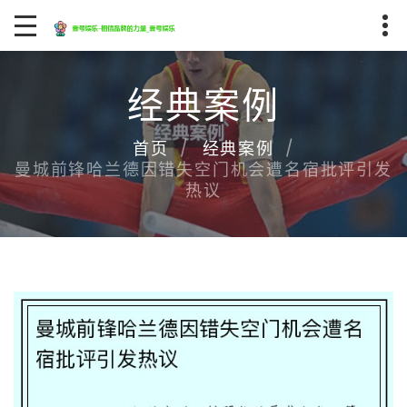
经典案例
首页
经典案例
曼城前锋哈兰德因错失空门机会遭名宿批评引发
热议