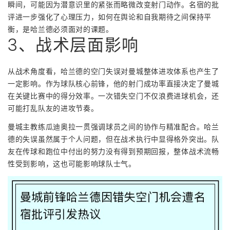
瞬间，可能因为潜意识里的紧张而略微改变射门动作。名宿的批
评进一步强化了心理压力，如何在舆论和自我期待之间保持平
衡，是哈兰德必须面对的课题。
3、战术层面影响
从战术角度看，哈兰德的空门失误对曼城整体进攻体系也产生了
一定影响。作为球队核心前锋，他的射门成功率直接决定了曼城
在关键比赛中的得分效率。一次错失空门不仅浪费进球机会，还
可能打乱队友的进攻节奏。
曼城主教练瓜迪奥拉一贯强调球员之间的协作与精准配合。哈兰
德的失误虽然属于个人问题，但在战术执行中显得格外突出。队
友在传球和跑位中付出的努力没有得到预期回报，整体战术流畅
性受到影响，这也可能影响球队士气。