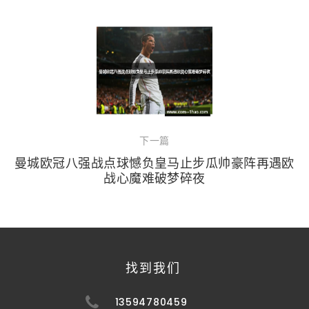
下一篇
曼城欧冠八强战点球憾负皇马止步瓜帅豪阵再遇欧
战心魔难破梦碎夜
找到我们
13594780459