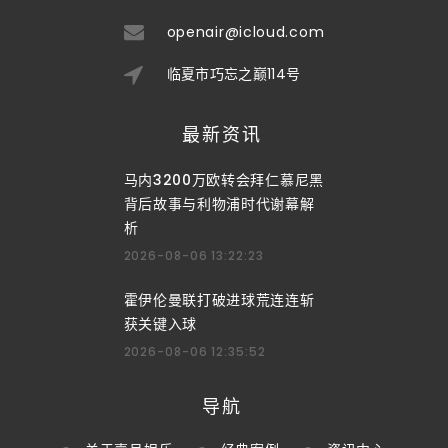
openair@icloud.com
临夏市巧忘之巅114号
最新资讯
马内3200万欧转会拜仁慕尼黑
背后故事与利物浦时代谢幕解
析
2026-08-06 13:22:23
霍伊伦曼联打破进球荒连连斩
获关键入球
2026-08-06 12:35:52
导航