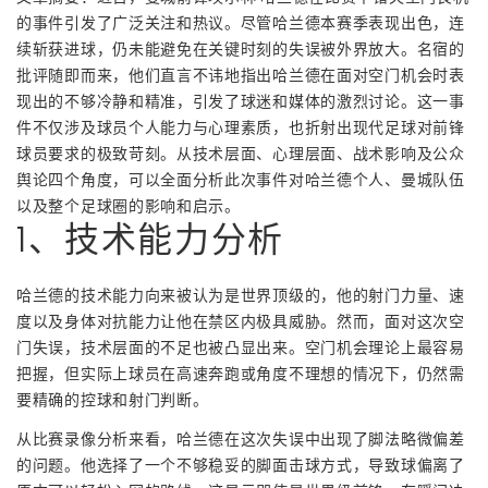
的事件引发了广泛关注和热议。尽管哈兰德本赛季表现出色，连
续斩获进球，仍未能避免在关键时刻的失误被外界放大。名宿的
批评随即而来，他们直言不讳地指出哈兰德在面对空门机会时表
现出的不够冷静和精准，引发了球迷和媒体的激烈讨论。这一事
件不仅涉及球员个人能力与心理素质，也折射出现代足球对前锋
球员要求的极致苛刻。从技术层面、心理层面、战术影响及公众
舆论四个角度，可以全面分析此次事件对哈兰德个人、曼城队伍
以及整个足球圈的影响和启示。
1、技术能力分析
哈兰德的技术能力向来被认为是世界顶级的，他的射门力量、速
度以及身体对抗能力让他在禁区内极具威胁。然而，面对这次空
门失误，技术层面的不足也被凸显出来。空门机会理论上最容易
把握，但实际上球员在高速奔跑或角度不理想的情况下，仍然需
要精确的控球和射门判断。
从比赛录像分析来看，哈兰德在这次失误中出现了脚法略微偏差
的问题。他选择了一个不够稳妥的脚面击球方式，导致球偏离了